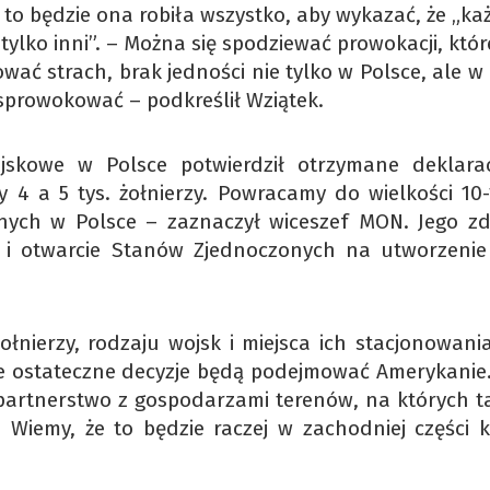
 to będzie ona robiła wszystko, aby wykazać, że „ka
 tylko inni”. – Można się spodziewać prowokacji, któ
wać strach, brak jedności nie tylko w Polsce, ale w
 sprowokować – podkreślił Wziątek.
skowe w Polsce potwierdził otrzymane deklarac
y 4 a 5 tys. żołnierzy. Powracamy do wielkości 10-1
anych w Polsce – zaznaczył wiceszef MON. Jego z
 i otwarcie Stanów Zjednoczonych na utworzenie 
żołnierzy, rodzaju wojsk i miejsca ich stacjonowani
ale ostateczne decyzje będą podejmować Amerykanie.
 partnerstwo z gospodarzami terenów, na których t
 Wiemy, że to będzie raczej w zachodniej części k