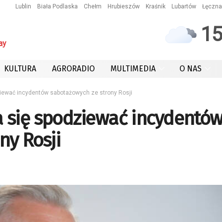
Lublin
Biała Podlaska
Chełm
Hrubieszów
Kraśnik
Lubartów
Łęczna
1
ay
KULTURA
AGRORADIO
MULTIMEDIA
O NAS
ewać incydentów sabotażowych ze strony Rosji
 się spodziewać incydentó
ny Rosji