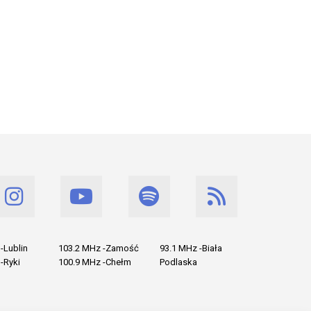
-Lublin
103.2 MHz -Zamość
93.1 MHz -Biała
-Ryki
100.9 MHz -Chełm
Podlaska