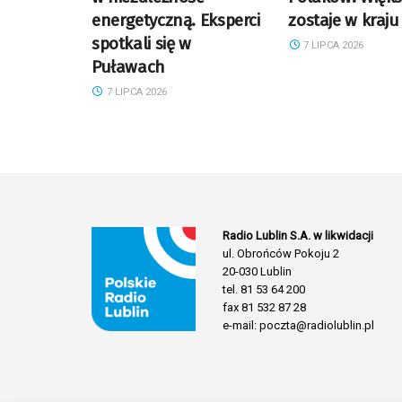
energetyczną. Eksperci
zostaje w kraju
spotkali się w
7 LIPCA 2026
Puławach
7 LIPCA 2026
Radio Lublin S.A. w likwidacji
ul. Obrońców Pokoju 2
20-030 Lublin
tel. 81 53 64 200
fax 81 532 87 28
e-mail: poczta@radiolublin.pl