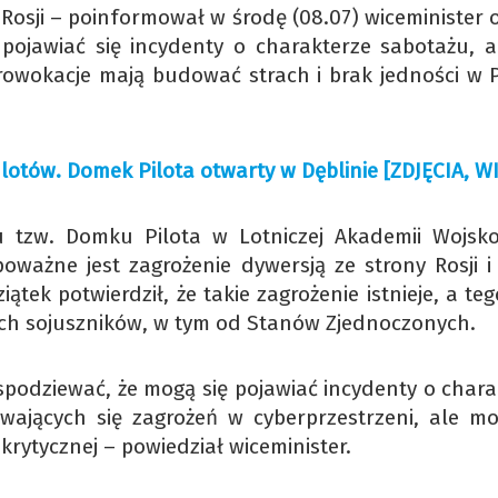
y Rosji – poinformował w środę (08.07) wiceminister
pojawiać się incydenty o charakterze sabotażu, a
Prowokacje mają budować strach i brak jedności w P
otów. Domek Pilota otwarty w Dęblinie [ZDJĘCIA, W
u tzw. Domku Pilota w Lotniczej Akademii Wojsk
poważne jest zagrożenie dywersją ze strony Rosji i 
tek potwierdził, że takie zagrożenie istnieje, a te
ch sojuszników, w tym od Stanów Zjednoczonych.
 spodziewać, że mogą się pojawiać incydenty o char
wających się zagrożeń w cyberprzestrzeni, ale mo
krytycznej – powiedział wiceminister.