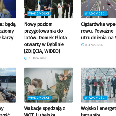
WIADOMOŚCI
WIADOMOŚCI
ia: będą
Nowy poziom
Ciężarówka wpa
oziomy
przygotowania do
rowu. Poważne
ekarzy
lotów. Domek Pilota
utrudnienia na 
otwarty w Dęblinie
8 LIPCA 2026
[ZDJĘCIA, WIDEO]
8 LIPCA 2026
WIADOMOŚCI
WIADOMOŚCI
ny
Wakacje spędzają z
Wojsko i energe
szość
WOT. Lubelska
łączą siły.