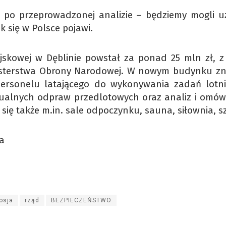
– po przeprowadzonej analizie – będziemy mogli u
sk się w Polsce pojawi.
jskowej w Dęblinie powstał za ponad 25 mln zł, z
inisterstwa Obrony Narodowej. W nowym budynku zn
personelu latającego do wykonywania zadań lotni
dualnych odpraw przedlotowych oraz analiz i omów
ię także m.in. sale odpoczynku, sauna, siłownia, sz
a
osja
rząd
BEZPIECZEŃSTWO