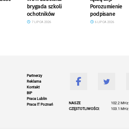
brygada szkoli
Porozumienie
ochotników
podpisane
7 LIPCA 2026
6 LIPCA 2026
Partnerzy
Reklama
Kontakt
BIP
Praca Lublin
NASZE
102.2 MHz 
Praca IT Poznań
CZĘSTOTLIWOŚCI:
103.1 MHz 