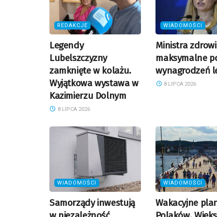
REDAKCJE
WIADOMOŚCI
Legendy
Ministra zdrow
Lubelszczyzny
maksymalne p
zamknięte w kolażu.
wynagrodzeń l
Wyjątkowa wystawa w
8 LIPCA 2026
Kazimierzu Dolnym
8 LIPCA 2026
WIADOMOŚCI
WIADOMOŚCI
Samorządy inwestują
Wakacyjne pla
w niezależność
Polaków. Więk