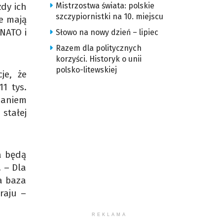
żdy ich
Mistrzostwa świata: polskie
szczypiornistki na 10. miejscu
re mają
 NATO i
Słowo na nowy dzień – lipiec
Razem dla politycznych
korzyści. Historyk o unii
polsko-litewskiej
je, że
1 tys.
daniem
stałej
a będą
 – Dla
a baza
raju –
REKLAMA