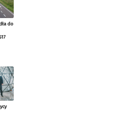
dła do
S17
tycy