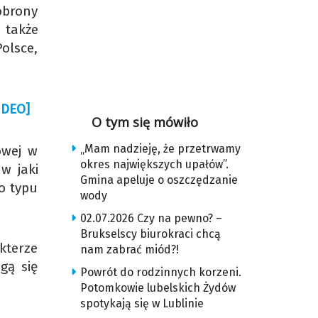
 obrony
 także
olsce,
IDEO]
O tym się mówiło
„Mam nadzieję, że przetrwamy
owej w
okres największych upałów”.
w jaki
Gmina apeluje o oszczędzanie
go typu
wody
02.07.2026 Czy na pewno? –
Brukselscy biurokraci chcą
akterze
nam zabrać miód?!
gą się
Powrót do rodzinnych korzeni.
Potomkowie lubelskich Żydów
spotykają się w Lublinie