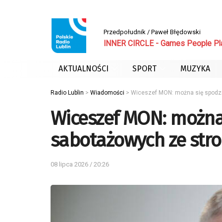
Przedpołudnik / Paweł Błędowski
INNER CIRCLE - Games People Pl
AKTUALNOŚCI
SPORT
MUZYKA
Radio Lublin
>
Wiadomości
>
Wiceszef MON: można się spodzi
Wiceszef MON: można
sabotażowych ze stro
08 lipca 2026 / 20:26