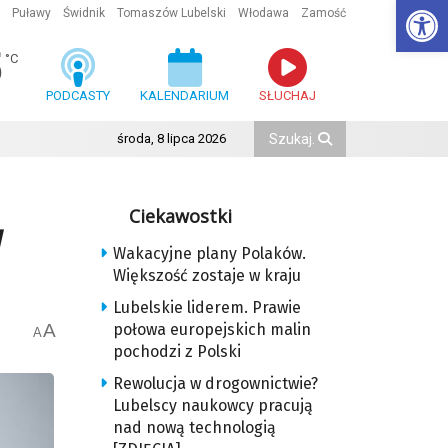
Ot
Puławy
Świdnik
Tomaszów Lubelski
Włodawa
Zamość
5
°C
PODCASTY
KALENDARIUM
SŁUCHAJ
środa, 8 lipca 2026
Ciekawostki
w
Wakacyjne plany Polaków.
Większość zostaje w kraju
Lubelskie liderem. Prawie
A
połowa europejskich malin
A
pochodzi z Polski
Rewolucja w drogownictwie?
Lubelscy naukowcy pracują
nad nową technologią