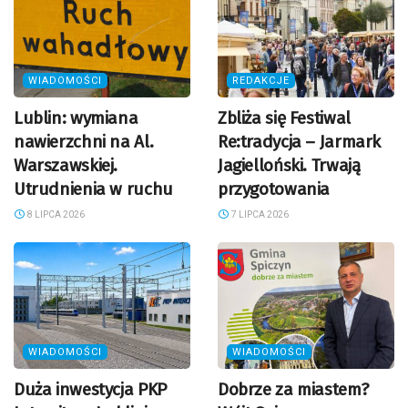
WIADOMOŚCI
REDAKCJE
Lublin: wymiana
Zbliża się Festiwal
nawierzchni na Al.
Re:tradycja – Jarmark
Warszawskiej.
Jagielloński. Trwają
Utrudnienia w ruchu
przygotowania
8 LIPCA 2026
7 LIPCA 2026
WIADOMOŚCI
WIADOMOŚCI
Duża inwestycja PKP
Dobrze za miastem?