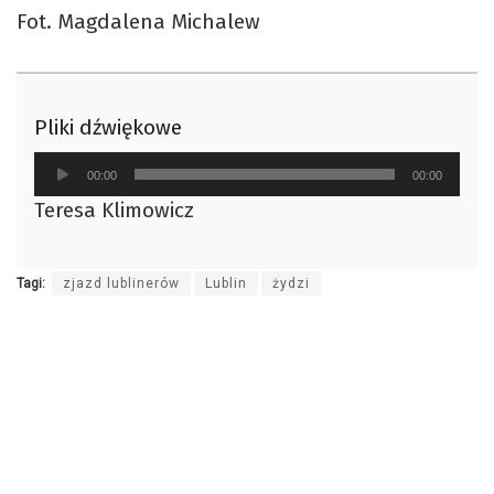
Fot. Magdalena Michalew
Pliki dźwiękowe
Odtwarzacz
00:00
00:00
plików
Teresa Klimowicz
dźwiękowych
Tagi:
zjazd lublinerów
Lublin
żydzi