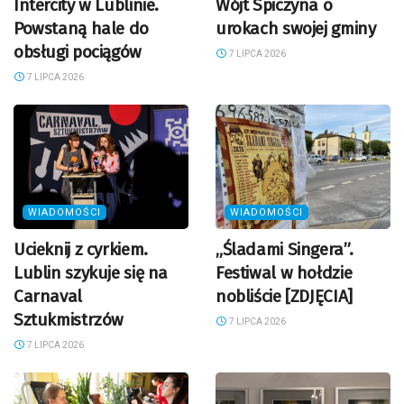
Intercity w Lublinie.
Wójt Spiczyna o
Powstaną hale do
urokach swojej gminy
obsługi pociągów
7 LIPCA 2026
7 LIPCA 2026
WIADOMOŚCI
WIADOMOŚCI
Ucieknij z cyrkiem.
„Śladami Singera”.
Lublin szykuje się na
Festiwal w hołdzie
Carnaval
nobliście [ZDJĘCIA]
Sztukmistrzów
7 LIPCA 2026
7 LIPCA 2026