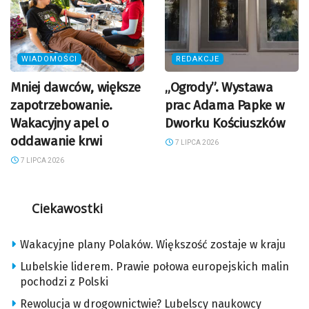
WIADOMOŚCI
REDAKCJE
Mniej dawców, większe
„Ogrody”. Wystawa
zapotrzebowanie.
prac Adama Papke w
Wakacyjny apel o
Dworku Kościuszków
oddawanie krwi
7 LIPCA 2026
7 LIPCA 2026
Ciekawostki
Wakacyjne plany Polaków. Większość zostaje w kraju
Lubelskie liderem. Prawie połowa europejskich malin
pochodzi z Polski
Rewolucja w drogownictwie? Lubelscy naukowcy