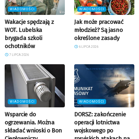
WIADOMOŚCI
WIADOMOŚCI
Wakacje spędzają z
Jak może pracować
WOT. Lubelska
młodzież? Są jasno
brygada szkoli
określone zasady
ochotników
6 LIPCA 2026
7 LIPCA 2026
WIADOMOŚCI
WIADOMOŚCI
Wsparcie do
DORSZ: zakończenie
ogrzewania. Można
operacji lotnictwa
składać wnioski o Bon
wojskowego po
Ciepłowniczy
rosyjskich atakach na