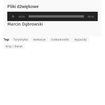
Pliki dźwiękowe
Odtwarzacz
00:00
00:00
plików
Marcin Dąbrowski
dźwiękowych
Tagi:
Turystyka
wakacje
ciekawostki
wyjazdy
Kraj i Świat