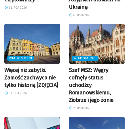
Ukrainę
6 LIPCA 2026
6 LIPCA 2026
WIADOMOŚCI
WIADOMOŚCI
Więcej niż zabytki.
Szef MSZ: Węgry
Zamość zachwyca nie
cofnęły status
tylko historią [ZDJĘCIA]
uchodźcy
Romanowskiemu,
3 LIPCA 2026
Ziobrze i jego żonie
2 LIPCA 2026