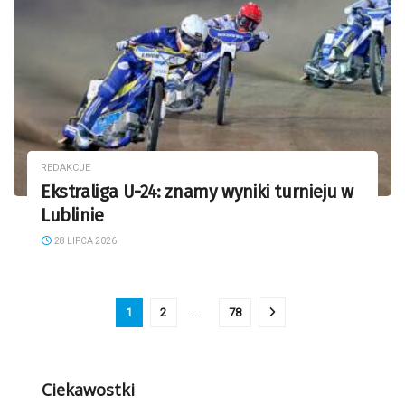
REDAKCJE
Ekstraliga U-24: znamy wyniki turnieju w
Lublinie
28 LIPCA 2026
1
2
…
78
Ciekawostki