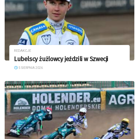
REDAKCJE
Lubelscy żużlowcy jeździli w Szwecji
5 SIERPNIA 2026