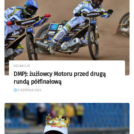
REDAKCJE
DMPJ: żużlowcy Motoru przed drugą
rundą półfinałową
5 SIERPNIA 2026