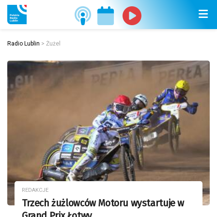
Radio Lublin
>
Żużel
REDAKCJE
Trzech żużlowców Motoru wystartuje w
Grand Prix Łotwy