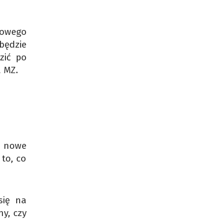
dowego
będzie
zić po
a MZ.
e nowe
 to, co
się na
ny, czy