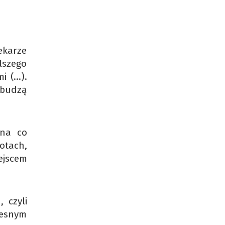
ekarze
lszego
i (…).
 budzą
 na co
otach,
ejscem
 czyli
zesnym