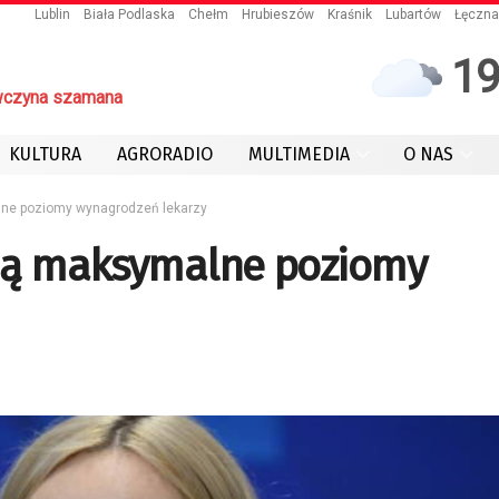
Lublin
Biała Podlaska
Chełm
Hrubieszów
Kraśnik
Lubartów
Łęczna
1
czyna szamana
KULTURA
AGRORADIO
MULTIMEDIA
O NAS
lne poziomy wynagrodzeń lekarzy
ędą maksymalne poziomy