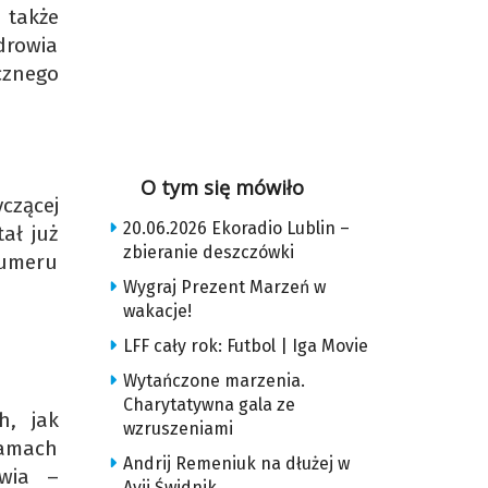
także
drowia
cznego
O tym się mówiło
czącej
20.06.2026 Ekoradio Lublin –
ał już
zbieranie deszczówki
numeru
Wygraj Prezent Marzeń w
wakacje!
LFF cały rok: Futbol | Iga Movie
Wytańczone marzenia.
Charytatywna gala ze
h, jak
wzruszeniami
ramach
Andrij Remeniuk na dłużej w
owia –
Avii Świdnik