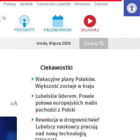
Ot
Puławy
Świdnik
Tomaszów Lubelski
Włodawa
Zamość
9
°C
PODCASTY
KALENDARIUM
SŁUCHAJ
środa, 8 lipca 2026
Ciekawostki
Wakacyjne plany Polaków.
Większość zostaje w kraju
Lubelskie liderem. Prawie
A
połowa europejskich malin
A
pochodzi z Polski
Rewolucja w drogownictwie?
Lubelscy naukowcy pracują
nad nową technologią