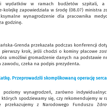
i wydatków w ramach budżetów szpitali, a 
-kolejkę zapowiedziała w środę (08.07) ministra z
maksymalne wynagrodzenie dla pracownika medy
za godzinę.
rańska-Grenda przekazała podczas konferencji doty
pierwszy krok, jeśli chodzi o kominy płacowe zost
która umożliwi gromadzenie danych na podstawie 
zawodu, czeka na podpis prezydenta.
latkę. Przeprowadzili skomplikowaną operację serca
poziomy wynagrodzeń, zarówno indywidualnyc
 których spodziewamy się, czy rekomendujemy w 
óre przekazujemy z Narodowego Funduszu Zdr