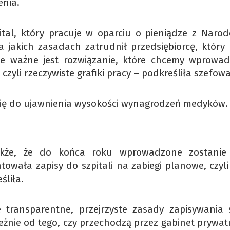
enia.
ital, który pracuje w oparciu o pieniądze z Naro
a jakich zasadach zatrudnił przedsiębiorcę, który 
ie ważne jest rozwiązanie, które chcemy wprowad
yli rzeczywiste grafiki pracy – podkreśliła szefow
i się do ujawnienia wysokości wynagrodzeń medyków.
także, że do końca roku wprowadzone zostani
towała zapisy do szpitali na zabiegi planowe, czyli
śliła.
 transparentne, przejrzyste zasady zapisywania 
eżnie od tego, czy przechodzą przez gabinet prywat