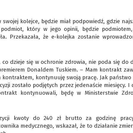
swojej kolejce, będzie miał podpowiedź, gdzie najs
podmiot, który w jego opinii, będzie podmiotem,
iła. Przekazała, że e-kolejka zostanie wprowadz
co dzieje się w ochronie zdrowia, nie poda się do d
z premierem Donaldem Tuskiem. – Mam kontrakt zaw
m kontraktem, kontynuuję swoją pracę. Jak państwo 
zji zostało podjętych przez jedenaście miesięcy. I 
trakt kontynuowali, będę w Ministerstwie Zdr
zycji kwoty do 240 zł brutto za godzinę prac
wnika medycznego, wskazał, że to działanie zmier