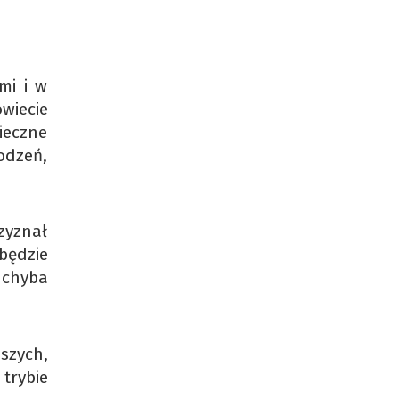
mi i w
wiecie
nieczne
odzeń,
zyznał
będzie
 chyba
szych,
trybie