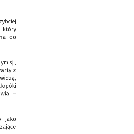
zybciej
 który
ona do
ymisji,
arty z
widzą,
dopóki
owia –
y jako
zające