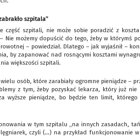
ch.
zabrakło szpitala”
e część szpitali, nie może sobie poradzić z koszta
. – Nie możemy dopuścić do tego, żeby w którymś po
drowotnej – powiedział. Dlatego – jak wyjaśnił – ko
nia, by zapanować nad rosnącymi kosztami wynagr
a większości szpitali.
 wielu osób, które zarabiały ogromne pieniądze – pr
oblemy z tym, żeby pozyskać lekarza, który już nie 
a wyższe pieniądze, bo będzie ten limit, którego
jonowania w tym szpitalu „na innych zasadach, tań
lęgniarek, czyli (…) na przykład funkcjonowanie w 