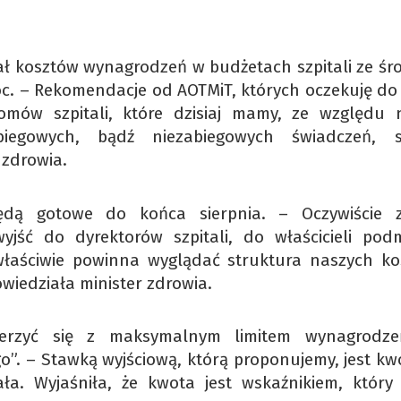
ał kosztów wynagrodzeń w budżetach szpitali ze śr
roc. – Rekomendacje od AOTMiT, których oczekuję do
omów szpitali, które dzisiaj mamy, ze względu 
biegowych, bądź niezabiegowych świadczeń, sz
 zdrowia.
ędą gotowe do końca sierpnia. – Oczywiście 
jść do dyrektorów szpitali, do właścicieli pod
k właściwie powinna wyglądać struktura naszych ko
owiedziała minister zdrowia.
ierzyć się z maksymalnym limitem wynagrodz
. – Stawką wyjściową, którą proponujemy, jest kw
ła. Wyjaśniła, że kwota jest wskaźnikiem, który 