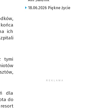
18.06.2026 Piękne życie
odków,
 końca
na ich
pitali
z tymi
miotów
sztów,
REKLAMA
eń dla
ota do
resort