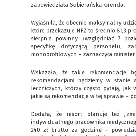
zapowiedziała Sobierańska-Grenda.
Wyjaśniła, że obecnie maksymalny udzi
które przekazuje NFZ to średnio 81,3 p
sierpnia powinny uwzględniać 7 pozi
specyfikę dotyczącą personelu, za
monoprofilowych – zaznaczyła minister
Wskazała, że takie rekomendacje b
rekomendacjami będziemy w stanie wy
leczniczych, którzy często pytają, ja
jakie są rekomendacje w tej sprawie – p
Dodała, że resort planuje też „zm
indywidualnego pracownika medycznego”
240 zł brutto za godzinę – powiedzia