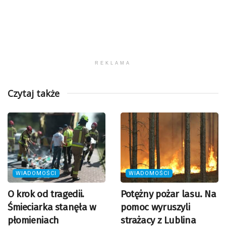
REKLAMA
Czytaj także
WIADOMOŚCI
WIADOMOŚCI
O krok od tragedii.
Potężny pożar lasu. Na
Śmieciarka stanęła w
pomoc wyruszyli
płomieniach
strażacy z Lublina