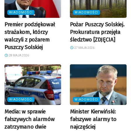
WIADOMOŚCI
WIADOMOŚCI
Premier podziękował
Pożar Puszczy Solskiej.
strażakom, którzy
Prokuratura przejęła
walczyli z pożarem
śledztwo [ZDJĘCIA]
Puszczy Solskiej
27 MAJA 2026
28 MAJA 2026
WIADOMOŚCI
WIADOMOŚCI
Media: w sprawie
Minister Kierwiński:
fałszywych alarmów
fałszywe alarmy to
zatrzymano dwie
najczęściej