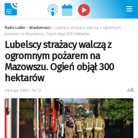
Radio Lublin
>
Wiadomości
>
Lubelscy strażacy walczą z ogromnym
pożarem na Mazowszu. Ogień objął 300 hektarów
Lubelscy strażacy walczą z
ogromnym pożarem na
Mazowszu. Ogień objął 300
hektarów
A
29 maja 2026 / 16:12
A