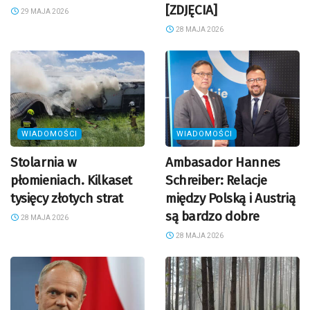
[ZDJĘCIA]
29 MAJA 2026
28 MAJA 2026
WIADOMOŚCI
WIADOMOŚCI
Stolarnia w
Ambasador Hannes
płomieniach. Kilkaset
Schreiber: Relacje
tysięcy złotych strat
między Polską i Austrią
są bardzo dobre
28 MAJA 2026
28 MAJA 2026