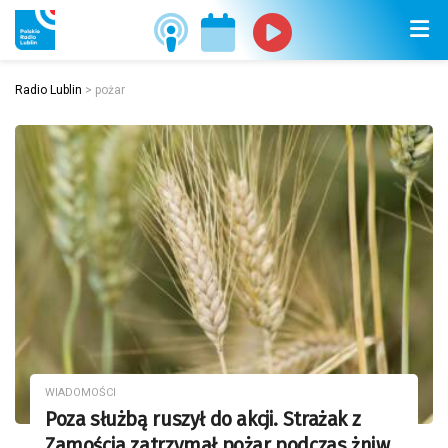
Radio Lublin
>
pożar
WIADOMOŚCI
Poza służbą ruszył do akcji. Strażak z
Zamościa zatrzymał pożar podczas żniw