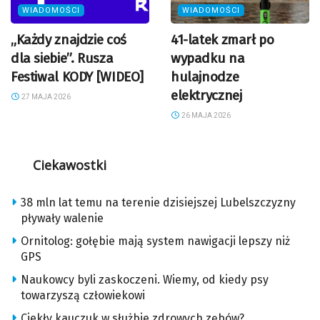
WIADOMOŚCI
WIADOMOŚCI
„Każdy znajdzie coś
41-latek zmarł po
dla siebie”. Rusza
wypadku na
Festiwal KODY [WIDEO]
hulajnodze
elektrycznej
27 MAJA 2026
26 MAJA 2026
Ciekawostki
38 mln lat temu na terenie dzisiejszej Lubelszczyzny
pływały walenie
Ornitolog: gołębie mają system nawigacji lepszy niż
GPS
Naukowcy byli zaskoczeni. Wiemy, od kiedy psy
towarzyszą człowiekowi
Ciekły kauczuk w służbie zdrowych zębów?