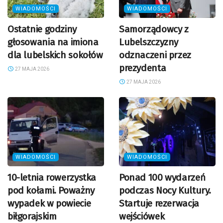
WIADOMOŚCI
WIADOMOŚCI
Ostatnie godziny
Samorządowcy z
głosowania na imiona
Lubelszczyzny
dla lubelskich sokołów
odznaczeni przez
prezydenta
27 MAJA 2026
27 MAJA 2026
WIADOMOŚCI
WIADOMOŚCI
10-letnia rowerzystka
Ponad 100 wydarzeń
pod kołami. Poważny
podczas Nocy Kultury.
wypadek w powiecie
Startuje rezerwacja
biłgorajskim
wejściówek