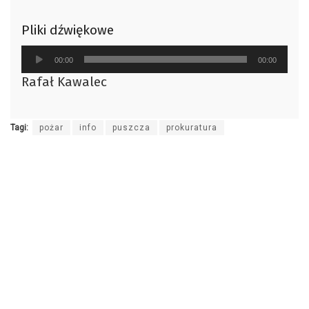
Pliki dźwiękowe
Odtwarzacz
00:00
00:00
plików
Rafał Kawalec
dźwiękowych
Tagi:
pożar
info
puszcza
prokuratura