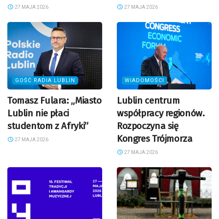
27 MAJA 2026
27 MAJA 2026
GOŚĆ RADIA LUBLIN
WIADOMOŚCI
Tomasz Fulara: „Miasto
Lublin centrum
Lublin nie płaci
współpracy regionów.
studentom z Afryki”
Rozpoczyna się
Kongres Trójmorza
27 MAJA 2026
27 MAJA 2026