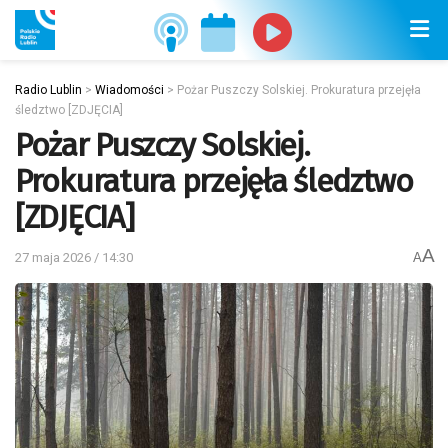
Radio Lublin
>
Wiadomości
>
Pożar Puszczy Solskiej. Prokuratura przejęła
śledztwo [ZDJĘCIA]
Pożar Puszczy Solskiej.
Prokuratura przejęła śledztwo
[ZDJĘCIA]
A
27 maja 2026 / 14:30
A