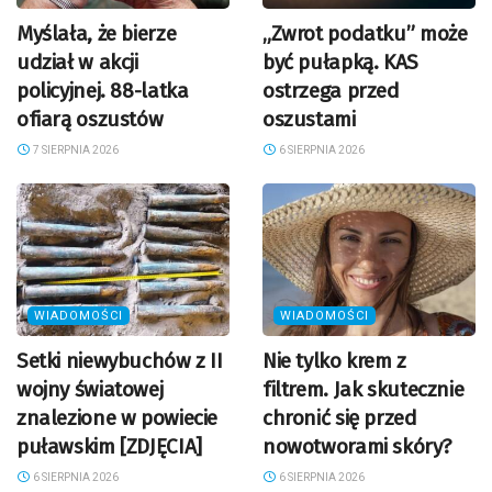
Myślała, że bierze
„Zwrot podatku” może
udział w akcji
być pułapką. KAS
policyjnej. 88-latka
ostrzega przed
ofiarą oszustów
oszustami
7 SIERPNIA 2026
6 SIERPNIA 2026
WIADOMOŚCI
WIADOMOŚCI
Setki niewybuchów z II
Nie tylko krem z
wojny światowej
filtrem. Jak skutecznie
znalezione w powiecie
chronić się przed
puławskim [ZDJĘCIA]
nowotworami skóry?
6 SIERPNIA 2026
6 SIERPNIA 2026