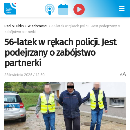
Radio Lublin
>
Wiadomości
>
56-latek w rękach policji. Jest podejrzany o
zabójstwo partnerki
56-latek w rękach policji. Jest
podejrzany o zabójstwo
partnerki
A
28 kwietnia 2025 / 12:50
A