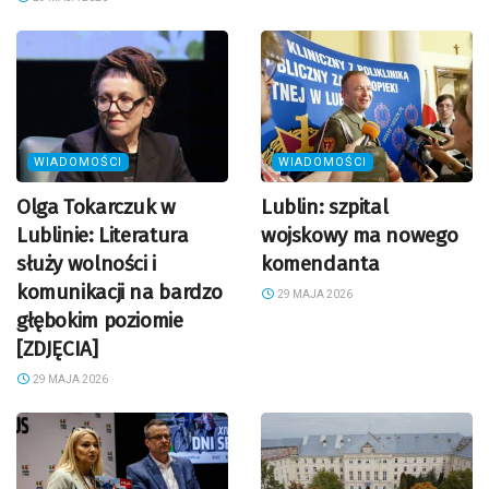
WIADOMOŚCI
WIADOMOŚCI
Olga Tokarczuk w
Lublin: szpital
Lublinie: Literatura
wojskowy ma nowego
służy wolności i
komendanta
komunikacji na bardzo
29 MAJA 2026
głębokim poziomie
[ZDJĘCIA]
29 MAJA 2026