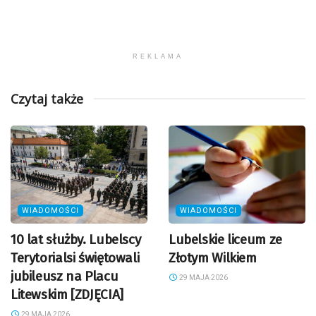
REKLAMA
Czytaj także
WIADOMOŚCI
WIADOMOŚCI
10 lat służby. Lubelscy
Lubelskie liceum ze
Terytorialsi świętowali
Złotym Wilkiem
jubileusz na Placu
29 MAJA 2026
Litewskim [ZDJĘCIA]
29 MAJA 2026