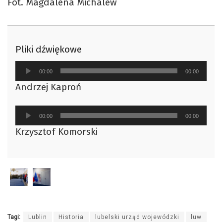
Fot. Magdalena Michalew
Pliki dźwiękowe
Odtwarzacz
00:00
00:00
plików
Andrzej Kaproń
dźwiękowych
Odtwarzacz
00:00
00:00
plików
Krzysztof Komorski
dźwiękowych
Tagi:
Lublin
Historia
lubelski urząd wojewódzki
luw