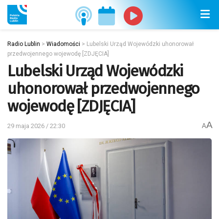
Radio Lublin
>
Wiadomości
>
Lubelski Urząd Wojewódzki uhonorował
przedwojennego wojewodę [ZDJĘCIA]
Lubelski Urząd Wojewódzki
uhonorował przedwojennego
wojewodę [ZDJĘCIA]
A
29 maja 2026 / 22:30
A