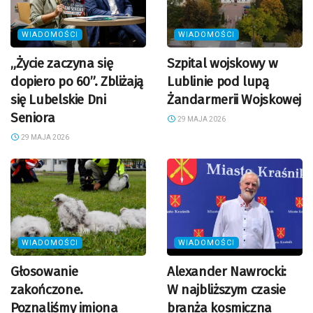
WIADOMOŚCI
WIADOMOŚCI
„Życie zaczyna się
Szpital wojskowy w
dopiero po 60”. Zbliżają
Lublinie pod lupą
się Lubelskie Dni
Żandarmerii Wojskowej
Seniora
29 MAJA 2026
29 MAJA 2026
WIADOMOŚCI
WIADOMOŚCI
Głosowanie
Alexander Nawrocki:
zakończone.
W najbliższym czasie
Poznaliśmy imiona
branża kosmiczna