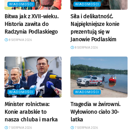
WIADOMOŚCI
WIADOMOŚCI
Bitwa jak z XVII-wieku.
Siła i delikatność.
Historia zawita do
Najpiękniejsze konie
Radzynia Podlaskiego
prezentują się w
Janowie Podlaskim
8 SIERPNIA 2026
8 SIERPNIA 2026
WIADOMOŚCI
WIADOMOŚCI
Minister rolnictwa:
Tragedia w żwirowni.
Konie arabskie to
Wyłowiono ciało 30-
nasza chluba i marka
latka
7 SIERPNIA 2026
7 SIERPNIA 2026