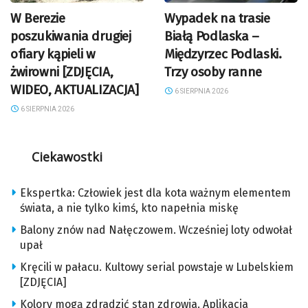
W Berezie
Wypadek na trasie
poszukiwania drugiej
Białą Podlaska –
ofiary kąpieli w
Międzyrzec Podlaski.
żwirowni [ZDJĘCIA,
Trzy osoby ranne
WIDEO, AKTUALIZACJA]
6 SIERPNIA 2026
6 SIERPNIA 2026
Ciekawostki
Ekspertka: Człowiek jest dla kota ważnym elementem
świata, a nie tylko kimś, kto napełnia miskę
Balony znów nad Nałęczowem. Wcześniej loty odwołał
upał
Kręcili w pałacu. Kultowy serial powstaje w Lubelskiem
[ZDJĘCIA]
Kolory mogą zdradzić stan zdrowia. Aplikacja