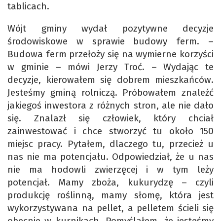
tablicach.
Wójt gminy wydał pozytywne decyzje
środowiskowe w sprawie budowy ferm. –
Budowa ferm przełoży się na wymierne korzyści
w gminie – mówi Jerzy Troć. – Wydając te
decyzje, kierowałem się dobrem mieszkańców.
Jesteśmy gminą rolniczą. Próbowałem znaleźć
jakiegoś inwestora z różnych stron, ale nie dało
się. Znalazł się człowiek, który chciał
zainwestować i chce stworzyć tu około 150
miejsc pracy. Pytałem, dlaczego tu, przecież u
nas nie ma potencjału. Odpowiedział, że u nas
nie ma hodowli zwierzęcej i w tym leży
potencjał. Mamy zboża, kukurydzę – czyli
produkcję roślinną, mamy słomę, która jest
wykorzystywana na pellet, a pelletem ścieli się
obecnie w kurnikach. Pomyślałem, że jesteśmy