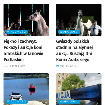
WIADOMOŚCI
WIADOMOŚCI
Piękno i zachwyt.
Gwiazdy polskich
Pokazy i aukcje koni
stadnin na słynnej
arabskich w Janowie
aukcji. Ruszają Dni
Podlaskim
Konia Arabskiego
7 SIERPNIA 2026
7 SIERPNIA 2026
WIADOMOŚCI
WIADOMOŚCI