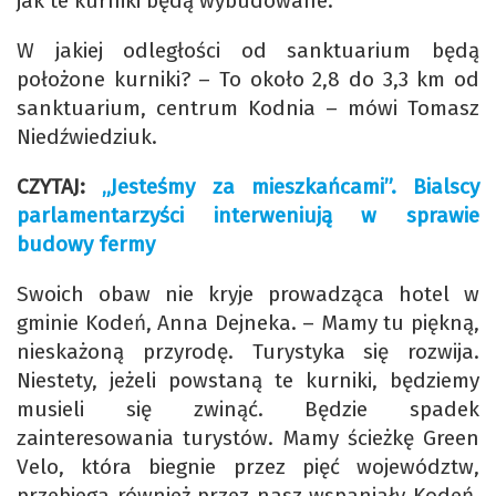
jak te kurniki będą wybudowane.
W jakiej odległości od sanktuarium będą
położone kurniki? – To około 2,8 do 3,3 km od
sanktuarium, centrum Kodnia – mówi Tomasz
Niedźwiedziuk.
CZYTAJ:
„Jesteśmy za mieszkańcami”. Bialscy
parlamentarzyści interweniują w sprawie
budowy fermy
Swoich obaw nie kryje prowadząca hotel w
gminie Kodeń, Anna Dejneka. – Mamy tu piękną,
nieskażoną przyrodę. Turystyka się rozwija.
Niestety, jeżeli powstaną te kurniki, będziemy
musieli się zwinąć. Będzie spadek
zainteresowania turystów. Mamy ścieżkę Green
Velo, która biegnie przez pięć województw,
przebiega również przez nasz wspaniały Kodeń.