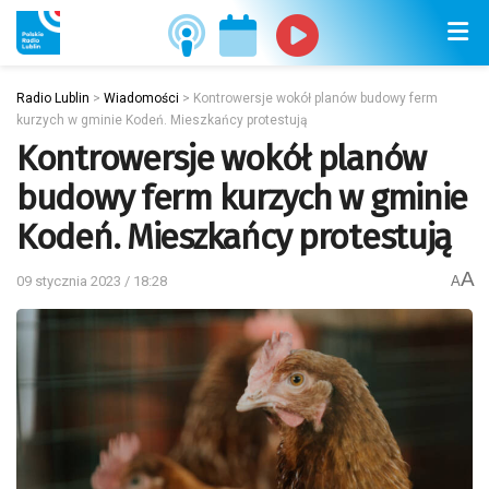
Radio Lublin
>
Wiadomości
>
Kontrowersje wokół planów budowy ferm
kurzych w gminie Kodeń. Mieszkańcy protestują
Kontrowersje wokół planów
budowy ferm kurzych w gminie
Kodeń. Mieszkańcy protestują
A
09 stycznia 2023 / 18:28
A