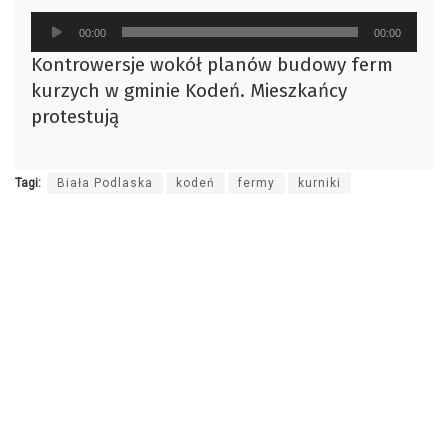
Odtwarzacz
00:00
00:00
plików
Kontrowersje wokół planów budowy ferm
dźwiękowych
kurzych w gminie Kodeń. Mieszkańcy
protestują
Tagi:
Biała Podlaska
kodeń
fermy
kurniki