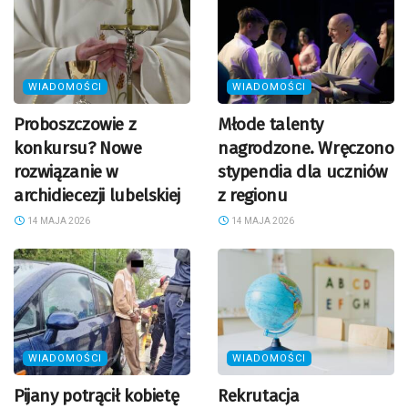
WIADOMOŚCI
WIADOMOŚCI
Proboszczowie z
Młode talenty
konkursu? Nowe
nagrodzone. Wręczono
rozwiązanie w
stypendia dla uczniów
archidiecezji lubelskiej
z regionu
14 MAJA 2026
14 MAJA 2026
WIADOMOŚCI
WIADOMOŚCI
Pijany potrącił kobietę
Rekrutacja