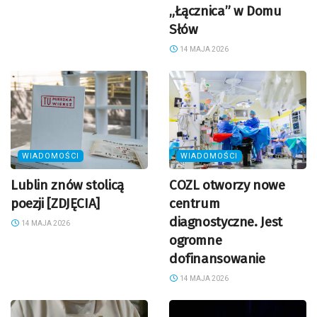
„Łącznica” w Domu
Słów
14 MAJA 2026
WIADOMOŚCI
WIADOMOŚCI
Lublin znów stolicą
COZL otworzy nowe
poezji [ZDJĘCIA]
centrum
diagnostyczne. Jest
14 MAJA 2026
ogromne
dofinansowanie
14 MAJA 2026