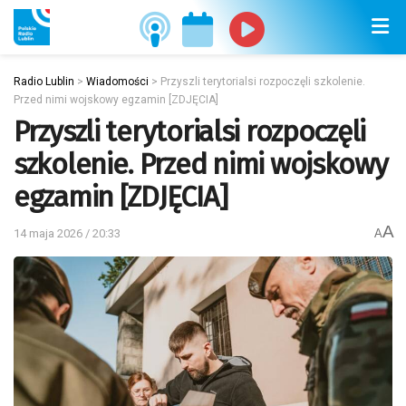
Radio Lublin
>
Wiadomości
>
Przyszli terytorialsi rozpoczęli szkolenie.
Przed nimi wojskowy egzamin [ZDJĘCIA]
Przyszli terytorialsi rozpoczęli
szkolenie. Przed nimi wojskowy
egzamin [ZDJĘCIA]
A
14 maja 2026 / 20:33
A