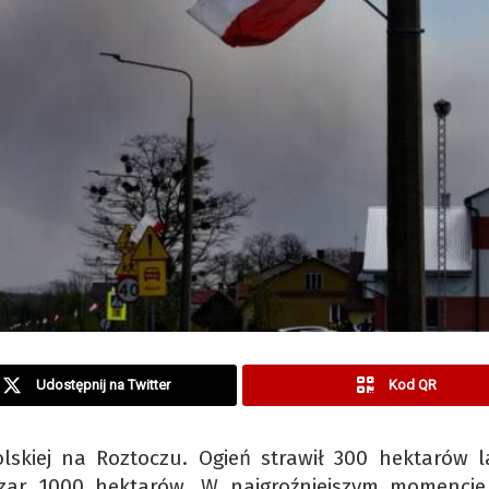
Udostępnij na Twitter
Kod QR
skiej na Roztoczu. Ogień strawił 300 hektarów l
bszar 1000 hektarów. W najgroźniejszym momencie