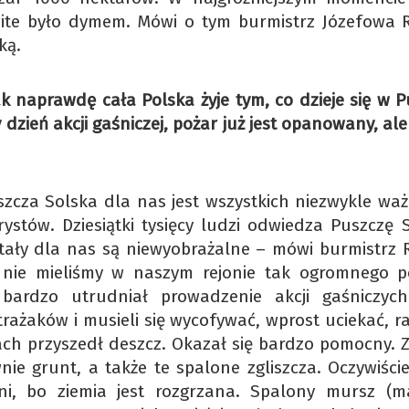
owite było dymem. Mówi o tym burmistrz Józefowa
ką.
ak naprawdę cała Polska żyje tym, co dzieje się w P
 dzień akcji gaśniczej, pożar już jest opanowany, ale
szcza Solska dla nas jest wszystkich niezwykle waż
ystów. Dziesiątki tysięcy ludzi odwiedza Puszczę S
stały dla nas są niewyobrażalne – mówi burmistrz
j nie mieliśmy w naszym rejonie tak ogromnego p
y bardzo utrudniał prowadzenie akcji gaśniczych
strażaków i musieli się wycofywać, wprost uciekać, 
iach przyszedł deszcz. Okazał się bardzo pomocny. Z
ie grunt, a także te spalone zgliszcza. Oczywiście
ni, bo ziemia jest rozgrzana. Spalony mursz (ma