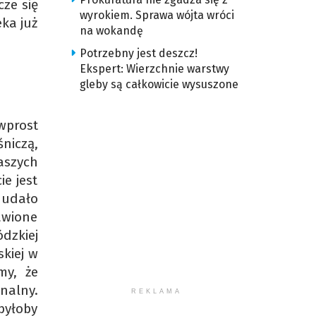
cze się
wyrokiem. Sprawa wójta wróci
ka już
na wokandę
Potrzebny jest deszcz!
Ekspert: Wierzchnie warstwy
gleby są całkowicie wysuszone
wprost
niczą,
aszych
e jest
 udało
tawione
dzkiej
skiej w
my, że
nalny.
REKLAMA
byłoby