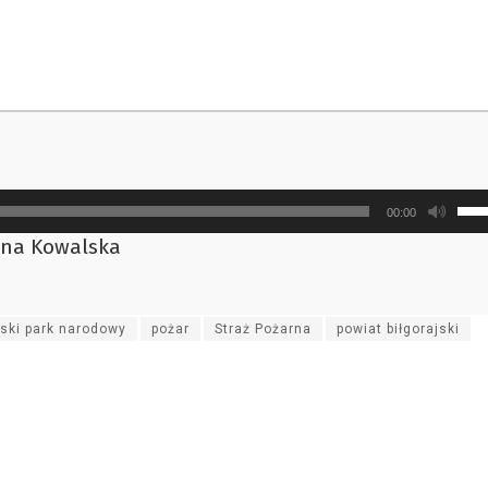
Uży
00:00
strz
ena Kowalska
do
gór
ora
ski park narodowy
pożar
Straż Pożarna
powiat biłgorajski
do
doł
aby
zwi
lub
zmn