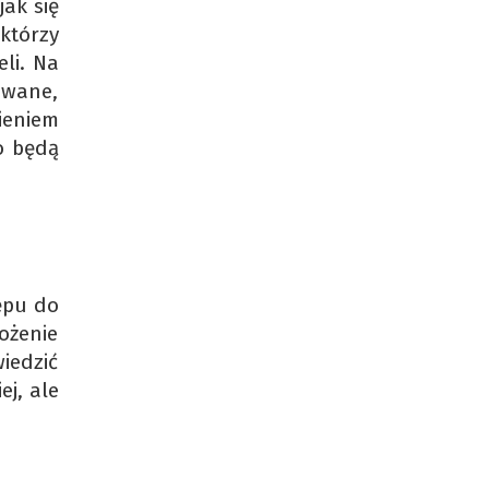
jak się
którzy
li. Na
owane,
ieniem
to będą
ępu do
ożenie
iedzić
j, ale