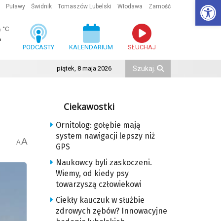
Ot
Puławy
Świdnik
Tomaszów Lubelski
Włodawa
Zamość
2
°C
PODCASTY
KALENDARIUM
SŁUCHAJ
piątek, 8 maja 2026
Ciekawostki
Ornitolog: gołębie mają
system nawigacji lepszy niż
A
A
GPS
Naukowcy byli zaskoczeni.
Wiemy, od kiedy psy
towarzyszą człowiekowi
Ciekły kauczuk w służbie
zdrowych zębów? Innowacyjne