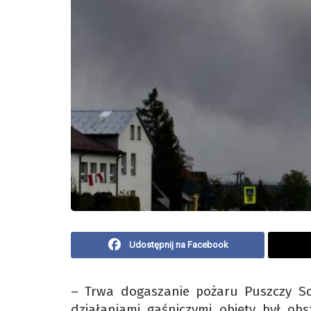
Udostępnij na Facebook
– Trwa dogaszanie pożaru Puszczy Sol
działaniami gaśniczymi objęty był o