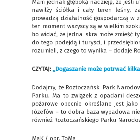
Mam jednak głęboką nadzieję, że jeśli ut
nawilży ściółka i cały teren leśny, z
prowadzą działalność gospodarczą w za
ten moment wszyscy są w wielkim szoku
bo widać, że jedna iskra może zmieść t
do tego podejdą i turyści, i przedsiębio
rozumieli, z czego to wynika – dodaje R
CZYTAJ:
„Dogaszanie może potrwać kilka 
Dodajmy, że Roztoczański Park Narodow
Parku. Ma to związek z opadami deszcz
pożarowe obecnie określane jest jako 
Józefów – to dobra baza wypadowa nie t
również Roztoczańskiego Parku Narodo
MaK / opr. ToMa