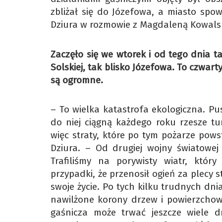
zbliżał się do Józefowa, a miasto sp
Dziura w rozmowie z Magdaleną Kowals
Zaczęło się we wtorek i od tego dnia t
Solskiej, tak blisko Józefowa. To czwarty
są ogromne.
– To wielka katastrofa ekologiczna. Pu
do niej ciągną każdego roku rzesze tur
więc straty, które po tym pożarze pow
Dziura. – Od drugiej wojny światowe
Trafiliśmy na porywisty wiatr, któr
przypadki, że przenosił ogień za plecy 
swoje życie. Po tych kilku trudnych dn
nawilżone korony drzew i powierzchown
gaśnicza może trwać jeszcze wiele d