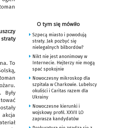
 Roman
O tym się mówiło
uszczy
Szpecą miasto i powodują
 straty
straty. Jak pozbyć się
nielegalnych bilbordów?
Nikt nie jest anonimowy w
na. To
Internecie. Hejterzy nie mogą
spać spokojnie
olską,
 Roman
Nowoczesny mikroskop dla
szpitala w Charkowie. Lubelscy
ożaru.
okuliści i Caritas razem dla
. Były
Ukrainy
ratować
Nowoczesne kierunki i
ostały
wojskowy profil. XXVII LO
 akcja
zaprasza kandydatów
teriał
Prokuratura nie zgadza się z