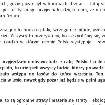
ch, gdzie pożar był w koronach drzew – tutaj st
pecjalistycznego przyjechało, dzięki temu, że na m
man Dziura.
a, jeżeli chodzi o ptaki, szczególnie młode, jeżeli
ciec. Wszyscy to przeżywamy, bo szczyciliśmy się, ż
lin rzadko w którym rejonie Polski występuje – stw
przyjeżdżało mnóstwo ludzi z całej Polski. I o ile 
iało, to ucierpieli wszyscy ludzie, którzy prowadzil
kazało wstępu do lasów do końca września. Ten
cja w lesie, nawet gdy pożar już będzie w pełni ug
a, to są ogromne straty i materialne straty i ekolo