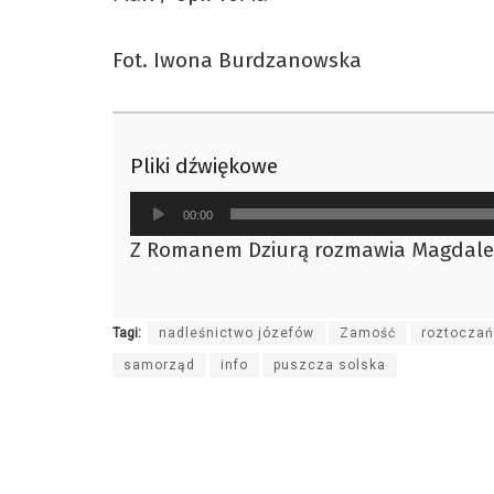
Fot. Iwona Burdzanowska
Pliki dźwiękowe
Odtwarzacz
00:00
plików
Z Romanem Dziurą rozmawia Magdal
dźwiękowych
Tagi:
nadleśnictwo józefów
Zamość
roztoczań
samorząd
info
puszcza solska