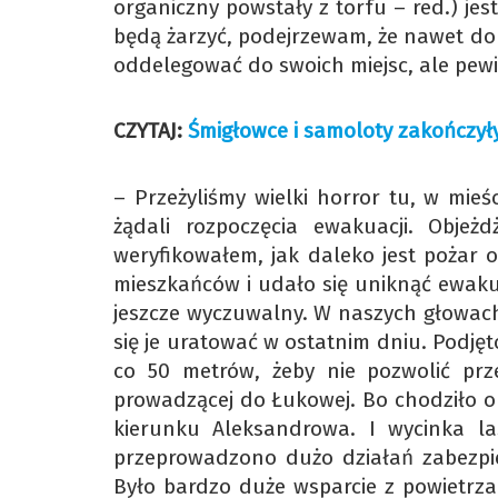
organiczny powstały z torfu – red.) jest
będą żarzyć, podejrzewam, że nawet do 
oddelegować do swoich miejsc, ale pewi
CZYTAJ:
Śmigłowce i samoloty zakończyły
– Przeżyliśmy wielki horror tu, w mieś
żądali rozpoczęcia ewakuacji. Objeż
weryfikowałem, jak daleko jest pożar 
mieszkańców i udało się uniknąć ewakua
jeszcze wyczuwalny. W naszych głowach
się je uratować w ostatnim dniu. Podjęt
co 50 metrów, żeby nie pozwolić prz
prowadzącej do Łukowej. Bo chodziło o t
kierunku Aleksandrowa. I wycinka la
przeprowadzono dużo działań zabezpie
Było bardzo duże wsparcie z powietrza