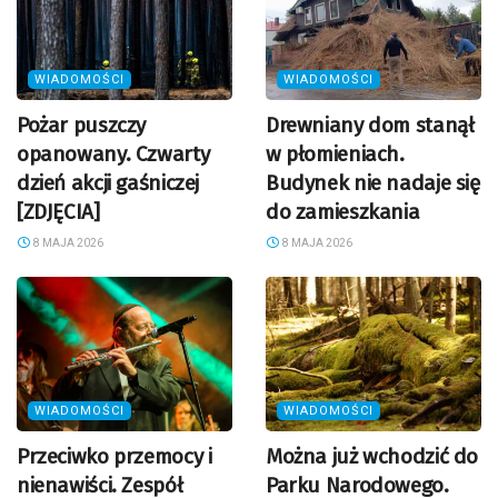
WIADOMOŚCI
WIADOMOŚCI
Pożar puszczy
Drewniany dom stanął
opanowany. Czwarty
w płomieniach.
dzień akcji gaśniczej
Budynek nie nadaje się
[ZDJĘCIA]
do zamieszkania
8 MAJA 2026
8 MAJA 2026
WIADOMOŚCI
WIADOMOŚCI
Przeciwko przemocy i
Można już wchodzić do
nienawiści. Zespół
Parku Narodowego.