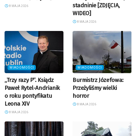
stadninie [ZDJĘCIA,
8 MAJA 2026
WIDEO]
8 MAJA 2026
WIADOMOŚCI
WIADOMOŚCI
„Trzy razy P”. Ksiądz
Burmistrz Józefowa:
Paweł Rytel-Andrianik
Przeżyliśmy wielki
o roku pontyfikatu
horror
Leona XIV
8 MAJA 2026
8 MAJA 2026