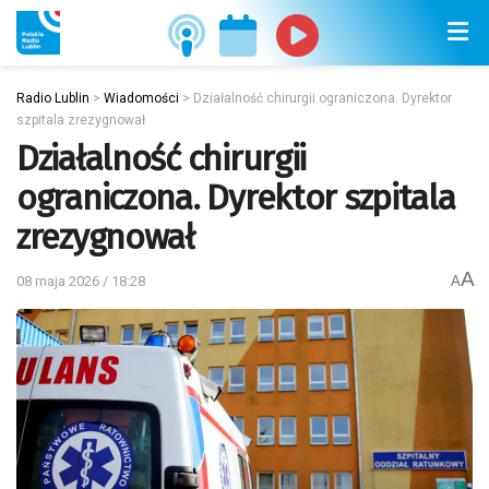
Radio Lublin
>
Wiadomości
>
Działalność chirurgii ograniczona. Dyrektor
szpitala zrezygnował
Działalność chirurgii
ograniczona. Dyrektor szpitala
zrezygnował
A
08 maja 2026 / 18:28
A