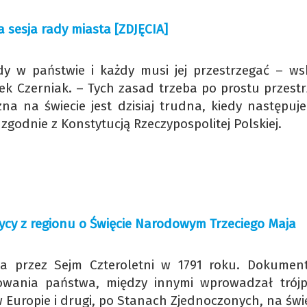
a sesja rady miasta [ZDJĘCIA]
dy w państwie i każdy musi jej przestrzegać – ws
cek Czerniak. – Tych zasad trzeba po prostu przest
zna na świecie jest dzisiaj trudna, kiedy następuj
zgodnie z Konstytucją Rzeczypospolitej Polskiej.
itycy z regionu o Święcie Narodowym Trzeciego Maja
a przez Sejm Czteroletni w 1791 roku. Dokumen
owania państwa, między innymi wprowadzał trójp
 Europie i drugi, po Stanach Zjednoczonych, na świ