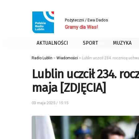
Pożyteczni / Ewa Dados
Gramy dla Was!
AKTUALNOŚCI
SPORT
MUZYKA
Radio Lublin
>
Wiadomości
>
Lublin uczcił 234. rocznicę uchw
Lublin uczcił 234. ro
maja [ZDJĘCIA]
03 maja 2025 / 15:15