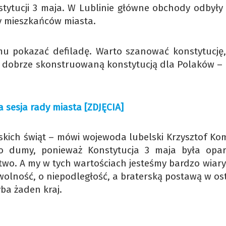
stytucji 3 maja. W Lublinie główne obchody odbyły 
y mieszkańców miasta.
mu pokazać defiladę. Warto szanować konstytucję,
dzo dobrze skonstruowaną konstytucją dla Polaków –
a sesja rady miasta [ZDJĘCIA]
lskich świąt – mówi wojewoda lubelski Krzysztof Kom
dumy, ponieważ Konstytucja 3 maja była opa
stwo. A my w tych wartościach jesteśmy bardzo wiary
wolność, o niepodległość, a braterską postawą w os
yba żaden kraj.