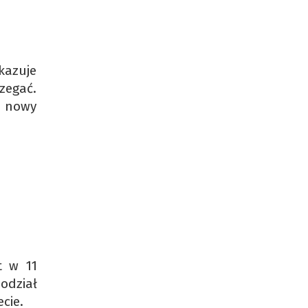
kazuje
rzegać.
e nowy
t w 11
odział
ecie.