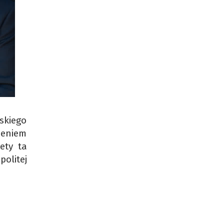
skiego
zeniem
ety ta
politej