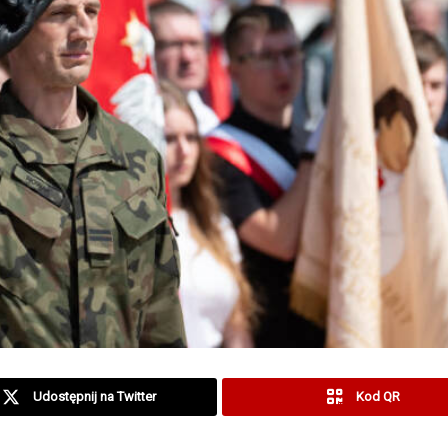
Udostępnij na Twitter
Kod QR