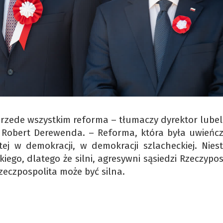
przede wszystkim reforma – tłumaczy dyrektor lubel
, Robert Derewenda. – Reforma, która była uwieńc
ej w demokracji, w demokracji szlacheckiej. Niest
ego, dlatego że silni, agresywni sąsiedzi Rzeczypos
Rzeczpospolita może być silna.