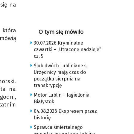
się na
 która
O tym się mówiło
 mówią
30.07.2026 Kryminalne
czwartki – „Utracone nadzieje”
cz. 5
Ślub dwóch Lublinianek.
Urzędnicy mają czas do
początku sierpnia na
orski.
transkrypcję
rta na
Motor Lublin – Jagiellonia
godni,
Białystok
tatnim
04.08.2026 Ekspresem przez
historię
Sprawca śmiertelnego
wypadku w centrum Lublina