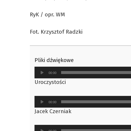
RyK / opr. WM
Fot. Krzysztof Radzki
Pliki dźwiękowe
Odtwarzacz
00:00
plików
Uroczystości
dźwiękowych
Odtwarzacz
00:00
plików
Jacek Czerniak
dźwiękowych
Odtwarzacz
00:00