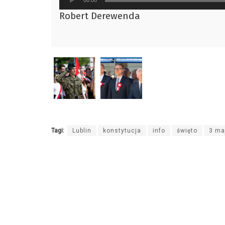
plików
Robert Derewenda
dźwiękowych
Tagi:
Lublin
konstytucja
info
święto
3 ma