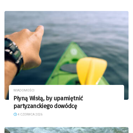
WIADOMOŚCI
Płyną Wisłą, by upamiętnić
partyzanckiego dowódcę
4 CZERWCA 2026