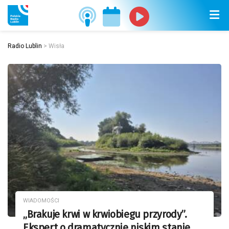
Radio Lublin
>
Wisła
WIADOMOŚCI
„Brakuje krwi w krwiobiegu przyrody”.
Ekspert o dramatycznie niskim stanie