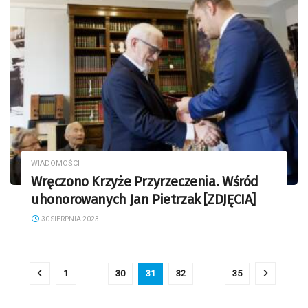
WIADOMOŚCI
Wręczono Krzyże Przyrzeczenia. Wśród
uhonorowanych Jan Pietrzak [ZDJĘCIA]
30 SIERPNIA 2023
1
…
30
31
32
…
35