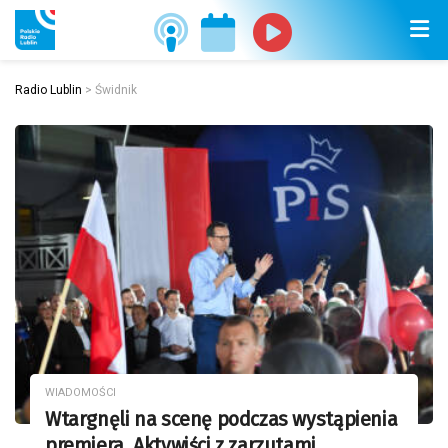
Radio Lublin
>
Świdnik
WIADOMOŚCI
Wtargnęli na scenę podczas wystąpienia
premiera. Aktywiści z zarzutami