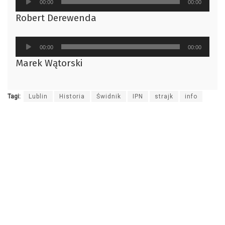
00:00
00:00
plików
Robert Derewenda
dźwiękowych
Odtwarzacz
00:00
00:00
plików
Marek Wątorski
dźwiękowych
Tagi:
Lublin
Historia
Świdnik
IPN
strajk
info