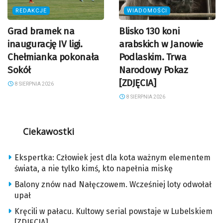
REDAKCJE
WIADOMOŚCI
Grad bramek na
Blisko 130 koni
inaugurację IV ligi.
arabskich w Janowie
Chełmianka pokonała
Podlaskim. Trwa
Sokół
Narodowy Pokaz
[ZDJĘCIA]
8 SIERPNIA 2026
8 SIERPNIA 2026
Ciekawostki
Ekspertka: Człowiek jest dla kota ważnym elementem
świata, a nie tylko kimś, kto napełnia miskę
Balony znów nad Nałęczowem. Wcześniej loty odwołał
upał
Kręcili w pałacu. Kultowy serial powstaje w Lubelskiem
[ZDJĘCIA]