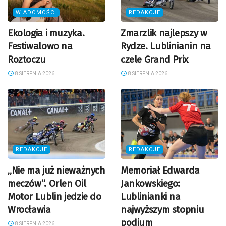
WIADOMOŚCI
REDAKCJE
Ekologia i muzyka.
Zmarzlik najlepszy w
Festiwalowo na
Rydze. Lublinianin na
Roztoczu
czele Grand Prix
8 SIERPNIA 2026
8 SIERPNIA 2026
REDAKCJE
REDAKCJE
„Nie ma już nieważnych
Memoriał Edwarda
meczów”. Orlen Oil
Jankowskiego:
Motor Lublin jedzie do
Lublinianki na
Wrocławia
najwyższym stopniu
podium
8 SIERPNIA 2026