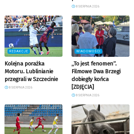
8 SIERPNIA 2026
REDAKCJE
WIADOMOŚCI
Kolejna porażka
„To jest fenomen”.
Motoru. Lublinianie
Filmowe Dwa Brzegi
przegrali w Szczecinie
dobiegły końca
[ZDJĘCIA]
8 SIERPNIA 2026
8 SIERPNIA 2026