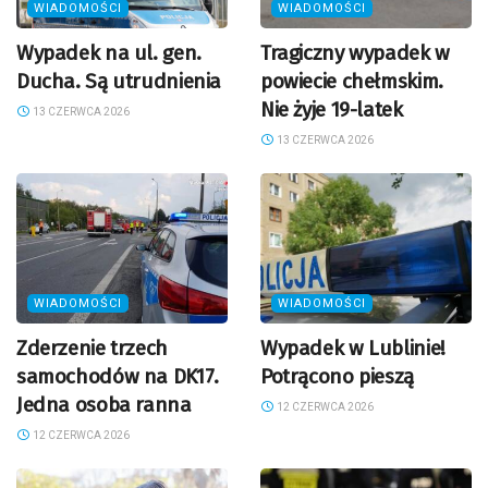
WIADOMOŚCI
WIADOMOŚCI
Wypadek na ul. gen.
Tragiczny wypadek w
Ducha. Są utrudnienia
powiecie chełmskim.
Nie żyje 19-latek
13 CZERWCA 2026
13 CZERWCA 2026
WIADOMOŚCI
WIADOMOŚCI
Zderzenie trzech
Wypadek w Lublinie!
samochodów na DK17.
Potrącono pieszą
Jedna osoba ranna
12 CZERWCA 2026
12 CZERWCA 2026