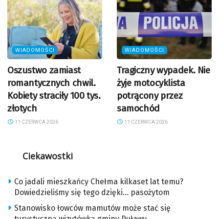
WIADOMOŚCI
WIADOMOŚCI
Oszustwo zamiast
Tragiczny wypadek. Nie
romantycznych chwil.
żyje motocyklista
Kobiety straciły 100 tys.
potrącony przez
złotych
samochód
11 CZERWCA 2026
11 CZERWCA 2026
Ciekawostki
Co jadali mieszkańcy Chełma kilkaset lat temu?
Dowiedzieliśmy się tego dzięki… pasożytom
Stanowisko łowców mamutów może stać się
turystyczną wizytówką gminy Puławy