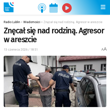
Radio Lublin
>
Wiadomości
>
Znęcał się nad rodziną. Agresor w areszcie
Znęcał się nad rodziną. Agresor
w areszcie
A
13 czerwca 2026 / 18:51
A