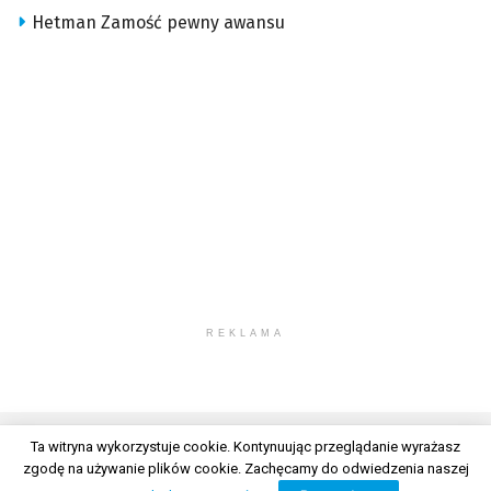
Hetman Zamość pewny awansu
REKLAMA
Ta witryna wykorzystuje cookie. Kontynuując przeglądanie wyrażasz
zgodę na używanie plików cookie. Zachęcamy do odwiedzenia naszej
© 2026 Wszelkie prawa zastrzeżone. Radio Lublin S.A. w likwidacji