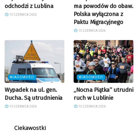
odchodzi z Lublina
ma powodów do obaw.
Polska wyłączona z
13 CZERWCA 2026
Paktu Migracyjnego
13 CZERWCA 2026
WIADOMOŚCI
WIADOMOŚCI
Wypadek na ul. gen.
„Nocna Piątka” utrudni
Ducha. Są utrudnienia
ruch w Lublinie
13 CZERWCA 2026
13 CZERWCA 2026
Ciekawostki