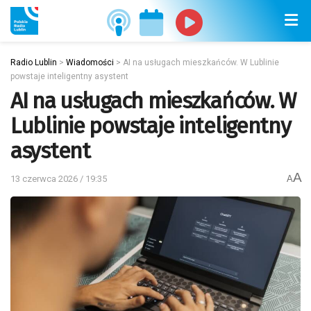
Radio Lublin
>
Wiadomości
>
AI na usługach mieszkańców. W Lublinie
powstaje inteligentny asystent
AI na usługach mieszkańców. W
Lublinie powstaje inteligentny
asystent
A
13 czerwca 2026 / 19:35
A