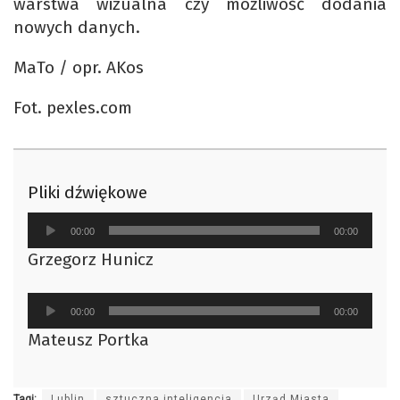
warstwa wizualna czy możliwość dodania
nowych danych.
MaTo / opr. AKos
Fot. pexles.com
Pliki dźwiękowe
Odtwarzacz
00:00
00:00
plików
Grzegorz Hunicz
dźwiękowych
Odtwarzacz
00:00
00:00
plików
Mateusz Portka
dźwiękowych
Tagi:
Lublin
sztuczna inteligencja
Urząd Miasta