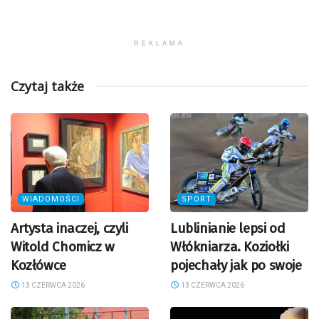
REKLAMA
Czytaj także
WIADOMOŚCI
SPORT
Artysta inaczej, czyli
Lublinianie lepsi od
Witold Chomicz w
Włókniarza. Koziołki
Kozłówce
pojechały jak po swoje
13 CZERWCA 2026
13 CZERWCA 2026