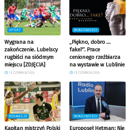
SPORT
WIADOMOŚCI
Wygrana na
„Piękno, dobro …
zakończenie. Lubelscy
fake?”. Prace
rugbiści na siódmym
cenionego rzeźbiarza
miejscu [ZDJĘCIA]
na wystawie w Lublinie
13 CZERWCA 2026
13 CZERWCA 2026
REDAKCJE
WIADOMOŚCI
Kapitan mistrzyń Polski
Europoseł Hetman: Nie