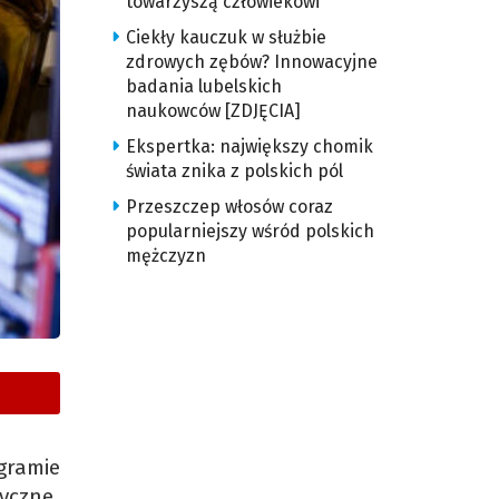
towarzyszą człowiekowi
Ciekły kauczuk w służbie
zdrowych zębów? Innowacyjne
badania lubelskich
naukowców [ZDJĘCIA]
Ekspertka: największy chomik
świata znika z polskich pól
Przeszczep włosów coraz
popularniejszy wśród polskich
mężczyzn
ogramie
yczne.