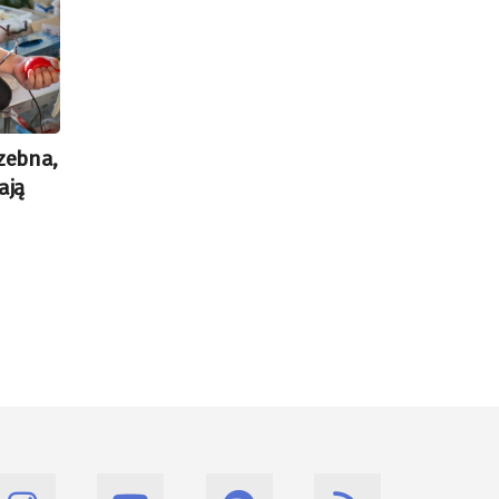
rzebna,
ają