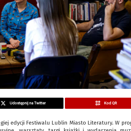
Udostępnij na Twitter
Kod QR
iej edycji Festiwalu Lublin Miasto Literatury. W pr
syjne, warsztaty, targi książki i wydarzenia muz