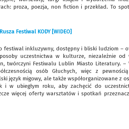
ach: proza, poezja, non fiction i przekład. To spo
. Rusza Festiwal KODY [WIDEO]
 festiwal inkluzywny, dostępny i bliski ludziom – 
posoby uczestnictwa w kulturze, niezależnie od 
 twórczyni Festiwalu Lublin Miasto Literatury. –
półczesnością osób Głuchych, więc z pewności
lski język migowy, ale także współorganizowane z o
jak i w ubiegłym roku, aby zachęcić do uczestni
szcze więcej oferty warsztatów i spotkań przeznac