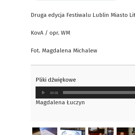
Druga edycja Festiwalu Lublin Miasto Li
KovA / opr. WM
Fot. Magdalena Michalew
Pliki dźwiękowe
Odtwarzacz
00:00
plików
Magdalena Łuczyn
dźwiękowych