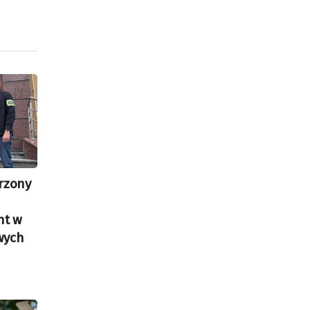
rzony
nt w
wych