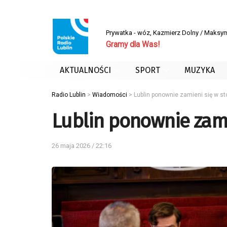
Prywatka - wóz, Kazmierz Dolny / Maksym
Gramy dla Was!
AKTUALNOŚCI
SPORT
MUZYKA
Radio Lublin
>
Wiadomości
>
Lublin ponownie zamieni się w stol
Lublin ponownie zamie
26 maja 2026 / 22:16