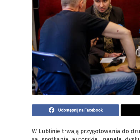
Udostępnij na Facebook
W Lublinie trwają przygotowania do drug
są spotkania autorskie, panele dysku