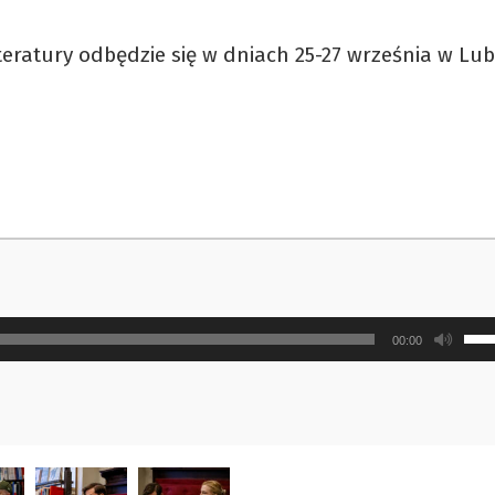
teratury odbędzie się w dniach 25-27 września w Lub
Uży
00:00
strz
do
gór
ora
do