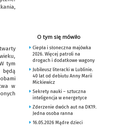
tkania,
O tym się mówiło
Ciepła i słoneczna majówka
otwarty
2026. Więcej patroli na
wieku,
drogach i dodatkowe wagony
 W tym
Jubileusz literacki w Lublinie.
ą będą
40 lat od debiutu Anny Marii
sobami
Mickiewicz
ctwa w
Sekrety nauki – sztuczna
zonych
inteligencja w energetyce
Zderzenie dwóch aut na DK19.
Jedna osoba ranna
16.05.2026 Mądre dzieci