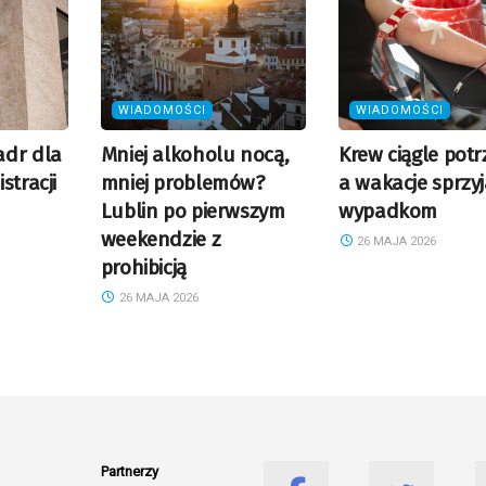
WIADOMOŚCI
WIADOMOŚCI
adr dla
Mniej alkoholu nocą,
Krew ciągle pot
stracji
mniej problemów?
a wakacje sprzyj
Lublin po pierwszym
wypadkom
weekendzie z
26 MAJA 2026
prohibicją
26 MAJA 2026
Partnerzy