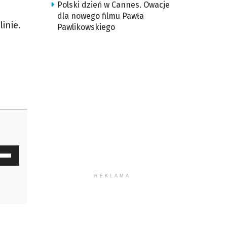
Polski dzień w Cannes. Owacje
dla nowego filmu Pawła
linie.
Pawlikowskiego
waj
ałek
REKLAMA
y
z