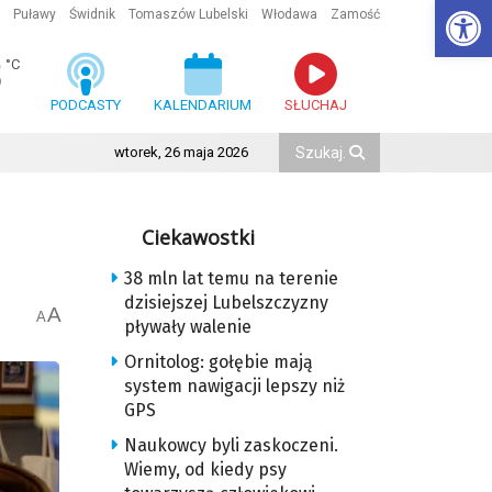
Ot
Puławy
Świdnik
Tomaszów Lubelski
Włodawa
Zamość
8
°C
PODCASTY
KALENDARIUM
SŁUCHAJ
wtorek, 26 maja 2026
Ciekawostki
38 mln lat temu na terenie
dzisiejszej Lubelszczyzny
A
A
pływały walenie
Ornitolog: gołębie mają
system nawigacji lepszy niż
GPS
Naukowcy byli zaskoczeni.
Wiemy, od kiedy psy