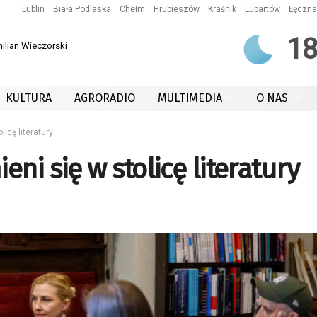
Lublin
Biała Podlaska
Chełm
Hrubieszów
Kraśnik
Lubartów
Łęczna
1
ilian Wieczorski
KULTURA
AGRORADIO
MULTIMEDIA
O NAS
icę literatury
ni się w stolicę literatury