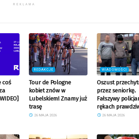
REKLAMA
REDAKCJE
WIADOMOŚCI
e coś
Tour de Pologne
Oszust przechyt
sza
kobiet znów w
przez seniorkę.
[WIDEO]
Lubelskiem! Znamy już
Fałszywy policja
trasę
rękach prawdzi
26 MAJA 2026
26 MAJA 2026