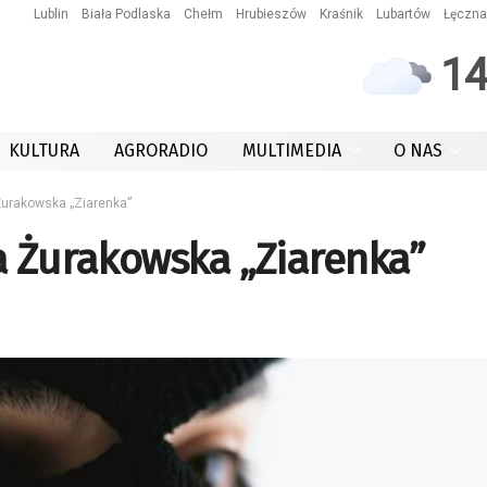
Lublin
Biała Podlaska
Chełm
Hrubieszów
Kraśnik
Lubartów
Łęczna
1
KULTURA
AGRORADIO
MULTIMEDIA
O NAS
Żurakowska „Ziarenka”
a Żurakowska „Ziarenka”