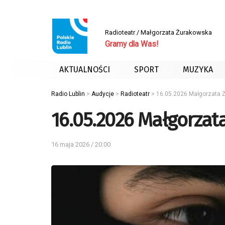
Radioteatr / Małgorzata Żurakowska
Gramy dla Was!
AKTUALNOŚCI
SPORT
MUZYKA
Radio Lublin
>
Audycje
>
Radioteatr
>
16.05.2026 Małgorzata 
16.05.2026 Małgorzat
16 maja 2026 / 20:00