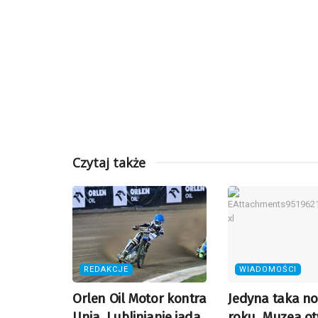
Czytaj także
REDAKCJE
WIADOMOŚCI
Orlen Oil Motor kontra
Jedyna taka no
Unia. Lublinianie jada
roku. Muzea ot