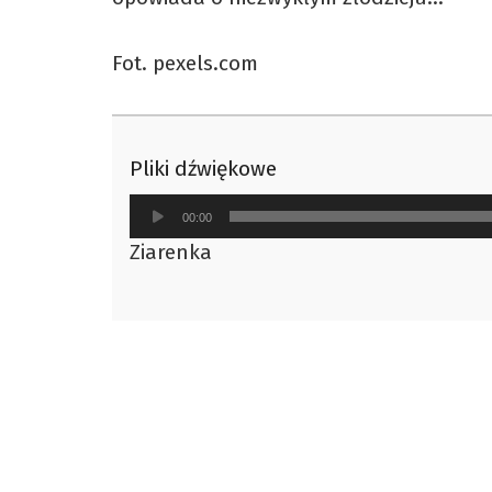
Fot. pexels.com
Pliki dźwiękowe
Odtwarzacz
00:00
plików
Ziarenka
dźwiękowych