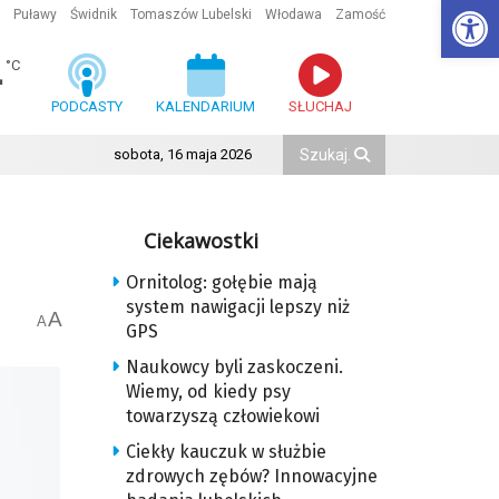
Ot
Puławy
Świdnik
Tomaszów Lubelski
Włodawa
Zamość
4
°C
PODCASTY
KALENDARIUM
SŁUCHAJ
sobota, 16 maja 2026
Ciekawostki
Ornitolog: gołębie mają
system nawigacji lepszy niż
A
A
GPS
Naukowcy byli zaskoczeni.
Wiemy, od kiedy psy
towarzyszą człowiekowi
Ciekły kauczuk w służbie
zdrowych zębów? Innowacyjne