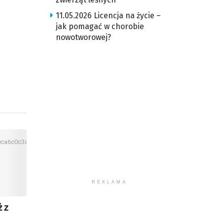
iejszyć
śność.
11.05.2026 Licencja na życie –
jak pomagać w chorobie
nowotworowej?
REKLAMA
ż z
.