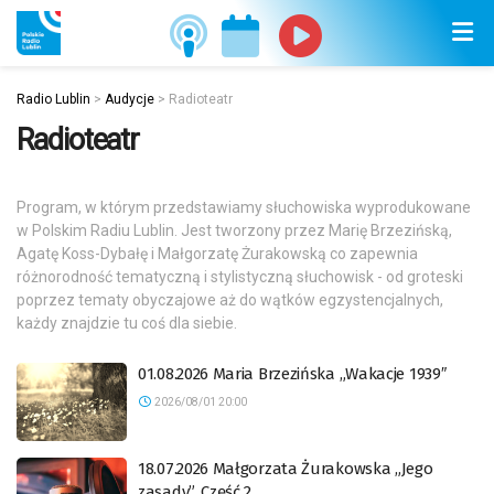
Radio Lublin
>
Audycje
>
Radioteatr
Radioteatr
Program, w którym przedstawiamy słuchowiska wyprodukowane
w Polskim Radiu Lublin. Jest tworzony przez Marię Brzezińską,
Agatę Koss-Dybałę i Małgorzatę Żurakowską co zapewnia
różnorodność tematyczną i stylistyczną słuchowisk - od groteski
poprzez tematy obyczajowe aż do wątków egzystencjalnych,
każdy znajdzie tu coś dla siebie.
01.08.2026 Maria Brzezińska „Wakacje 1939″
2026/08/01 20:00
18.07.2026 Małgorzata Żurakowska „Jego
zasady”. Część 2