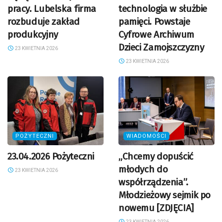
pracy. Lubelska firma
technologia w służbie
rozbuduje zakład
pamięci. Powstaje
produkcyjny
Cyfrowe Archiwum
Dzieci Zamojszczyzny
23 KWIETNIA 2026
23 KWIETNIA 2026
POŻYTECZNI
WIADOMOŚCI
23.04.2026 Pożyteczni
„Chcemy dopuścić
młodych do
23 KWIETNIA 2026
współrządzenia”.
Młodzieżowy sejmik po
nowemu [ZDJĘCIA]
23 KWIETNIA 2026