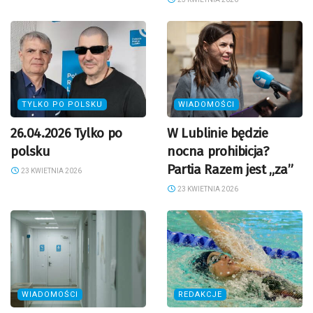
TYLKO PO POLSKU
WIADOMOŚCI
26.04.2026 Tylko po
W Lublinie będzie
polsku
nocna prohibicja?
Partia Razem jest „za”
23 KWIETNIA 2026
23 KWIETNIA 2026
WIADOMOŚCI
REDAKCJE