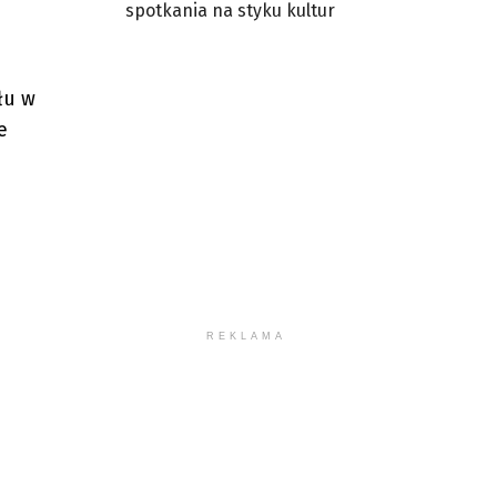
spotkania na styku kultur
łu w
e
REKLAMA