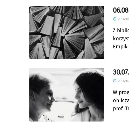
06.08
2026/08
Z bibl
korzys
Empik 
30.07
2026/07
W prog
oblicz
prof. T