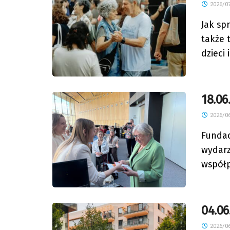
2026/07
Jak sp
także 
dzieci i.
18.06
2026/06
Fundac
wydarz
współp
04.06
2026/06