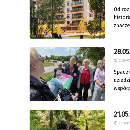
Od roz
histor
znaczen
28.05
2026/05
Spacer
dziedz
współp
21.05
2026/05