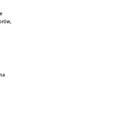
le
orów,
 na