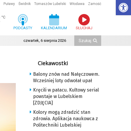
Ot
Puławy
Świdnik
Tomaszów Lubelski
Włodawa
Zamość
3
°C
PODCASTY
KALENDARIUM
SŁUCHAJ
czwartek, 6 sierpnia 2026
Ciekawostki
Balony znów nad Nałęczowem.
Wcześniej loty odwołał upał
Kręcili w pałacu. Kultowy serial
powstaje w Lubelskiem
[ZDJĘCIA]
Kolory mogą zdradzić stan
zdrowia. Aplikacja naukowca z
Politechniki Lubelskiej