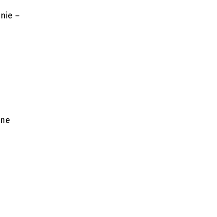
nie –
lne