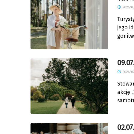
2026/07
Turyst
jego i
gonitwy
09.07
2026/07
Stowar
akcję 
samotn
02.07