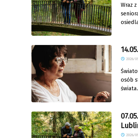
Wraz z
senior
osiedl
14.05
2026/05
Świato
osób s
świata
07.05
Lubli
2026/05