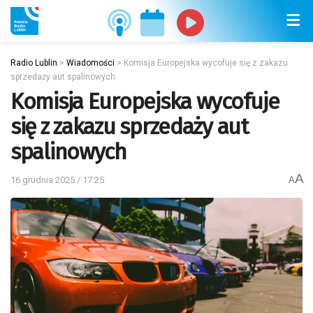
Radio Lublin
>
Wiadomości
>
Komisja Europejska wycofuje się z zakazu
sprzedaży aut spalinowych
Komisja Europejska wycofuje
się z zakazu sprzedaży aut
spalinowych
A
16 grudnia 2025 / 17:25
A