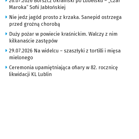
26.07.2026 Borszcz Ukraiński po Lubelsku – „Czar
Maroka” Sofii Jabłońskiej
Nie jedz jagód prosto z krzaka. Sanepid ostrzega
przed groźną chorobą
Duży pożar w powiecie kraśnickim. Walczy z nim
kilkanaście zastępów
29.07.2026 Na widelcu – szaszłyki z tortilli i mięsa
mielonego
Ceremonia upamiętniająca ofiary w 82. rocznicę
likwidacji KL Lublin