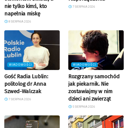
nie tylko kimś, kto
7 SIERPNIA 2026
napełnia miskę
8 SIERPNIA 2026
WIADOMOŚCI
WIADOMOŚCI
Gość Radia Lublin:
Rozgrzany samochód
politolog dr Anna
jak piekarnik. Nie
Szwed-Walczak
zostawiajmy w nim
dzieci ani zwierząt
7 SIERPNIA 2026
5 SIERPNIA 2026