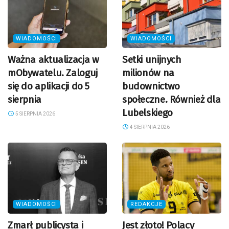
WIADOMOŚCI
WIADOMOŚCI
Ważna aktualizacja w
Setki unijnych
mObywatelu. Zaloguj
milionów na
się do aplikacji do 5
budownictwo
sierpnia
społeczne. Również dla
Lubelskiego
5 SIERPNIA 2026
4 SIERPNIA 2026
WIADOMOŚCI
REDAKCJE
Zmarł publicysta i
Jest złoto! Polacy