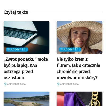
Czytaj także
WIADOMOŚCI
WIADOMOŚCI
„Zwrot podatku” może
Nie tylko krem z
być pułapką. KAS
filtrem. Jak skutecznie
ostrzega przed
chronić się przed
oszustami
nowotworami skóry?
6 SIERPNIA 2026
6 SIERPNIA 2026