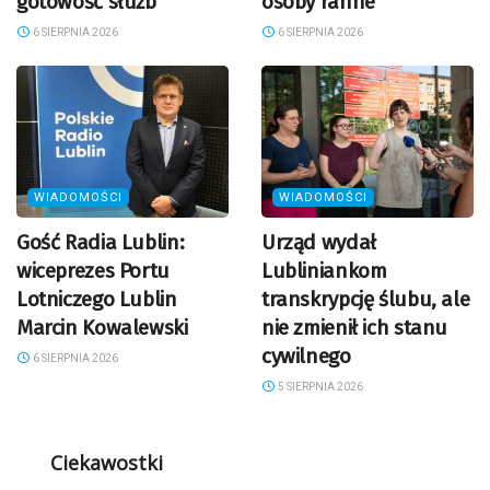
gotowość służb
osoby ranne
6 SIERPNIA 2026
6 SIERPNIA 2026
WIADOMOŚCI
WIADOMOŚCI
Gość Radia Lublin:
Urząd wydał
wiceprezes Portu
Lubliniankom
Lotniczego Lublin
transkrypcję ślubu, ale
Marcin Kowalewski
nie zmienił ich stanu
cywilnego
6 SIERPNIA 2026
5 SIERPNIA 2026
Ciekawostki