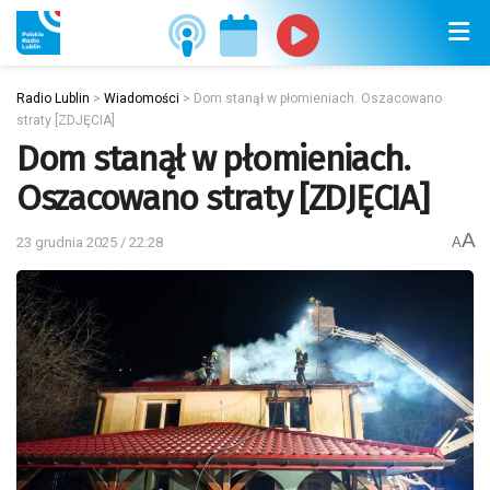
Radio Lublin
>
Wiadomości
>
Dom stanął w płomieniach. Oszacowano
straty [ZDJĘCIA]
Dom stanął w płomieniach.
Oszacowano straty [ZDJĘCIA]
A
23 grudnia 2025 / 22:28
A