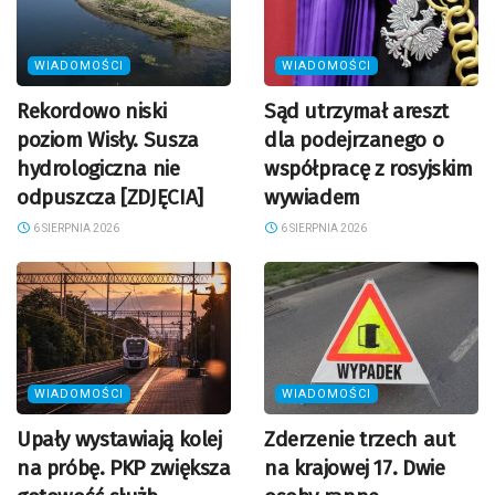
WIADOMOŚCI
WIADOMOŚCI
Rekordowo niski
Sąd utrzymał areszt
poziom Wisły. Susza
dla podejrzanego o
hydrologiczna nie
współpracę z rosyjskim
odpuszcza [ZDJĘCIA]
wywiadem
6 SIERPNIA 2026
6 SIERPNIA 2026
WIADOMOŚCI
WIADOMOŚCI
Upały wystawiają kolej
Zderzenie trzech aut
na próbę. PKP zwiększa
na krajowej 17. Dwie