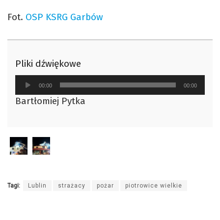
Fot.
OSP KSRG Garbów
Pliki dźwiękowe
Odtwarzacz
00:00
00:00
plików
Bartłomiej Pytka
dźwiękowych
Tagi:
Lublin
strażacy
pożar
piotrowice wielkie