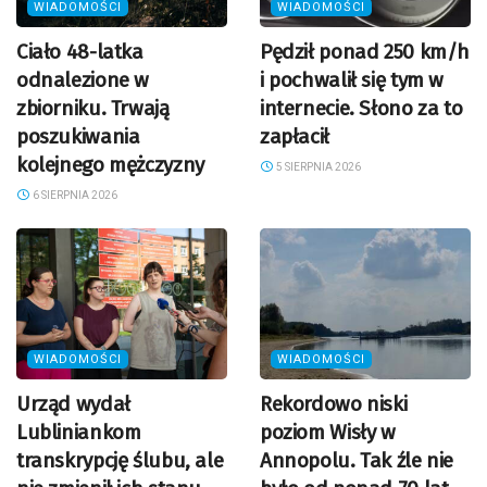
WIADOMOŚCI
WIADOMOŚCI
Ciało 48-latka
Pędził ponad 250 km/h
odnalezione w
i pochwalił się tym w
zbiorniku. Trwają
internecie. Słono za to
poszukiwania
zapłacił
kolejnego mężczyzny
5 SIERPNIA 2026
6 SIERPNIA 2026
WIADOMOŚCI
WIADOMOŚCI
Urząd wydał
Rekordowo niski
Lubliniankom
poziom Wisły w
transkrypcję ślubu, ale
Annopolu. Tak źle nie