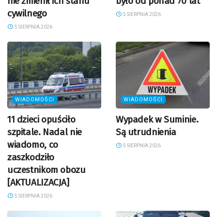
nie zmienił ich stanu
było od ponad 70 lat
cywilnego
5 SIERPNIA 2026
5 SIERPNIA 2026
WIADOMOŚCI
WIADOMOŚCI
11 dzieci opuściło
Wypadek w Suminie.
szpitale. Nadal nie
Są utrudnienia
wiadomo, co
5 SIERPNIA 2026
zaszkodziło
uczestnikom obozu
[AKTUALIZACJA]
5 SIERPNIA 2026