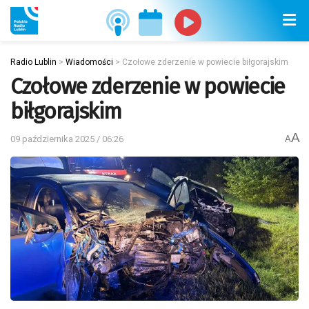
Radio Lublin
>
Wiadomości
>
Czołowe zderzenie w powiecie biłgorajskim
Czołowe zderzenie w powiecie
biłgorajskim
A
09 października 2025 / 06:26
A