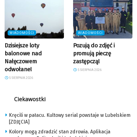
WIADOMOŚCI
WIADOMOŚCI
Dzisiejsze loty
Pozują do zdjęć i
balonowe nad
promują pieczę
Nałęczowem
zastępczą!
odwołane!
5 SIERPNIA 2026
5 SIERPNIA 2026
Ciekawostki
Kręcili w pałacu. Kultowy serial powstaje w Lubelskiem
[ZDJĘCIA]
Kolory mogą zdradzić stan zdrowia. Aplikacja