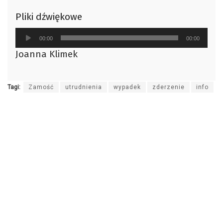
Pliki dźwiękowe
Odtwarzacz
00:00
00:00
plików
Joanna Klimek
dźwiękowych
Tagi:
Zamość
utrudnienia
wypadek
zderzenie
info