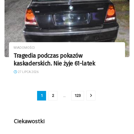
WIADOMOŚCI
Tragedia podczas pokazów
kaskaderskich. Nie żyje 61-latek
27 LIPCA 2026
1
2
…
123
Ciekawostki