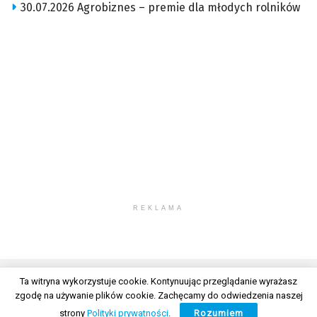
30.07.2026 Agrobiznes – premie dla młodych rolników
REKLAMA
Ta witryna wykorzystuje cookie. Kontynuując przeglądanie wyrażasz
zgodę na używanie plików cookie. Zachęcamy do odwiedzenia naszej
© 2026 Wszelkie prawa zastrzeżone. Radio Lublin S.A. w likwidacji
strony
Polityki prywatności
.
Rozumiem