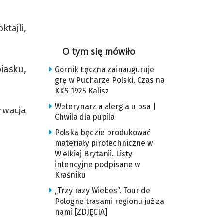
tajli,
O tym się mówiło
asku,
Górnik Łęczna zainauguruje
grę w Pucharze Polski. Czas na
KKS 1925 Kalisz
Weterynarz a alergia u psa |
rwacja
Chwila dla pupila
Polska będzie produkować
materiały pirotechniczne w
Wielkiej Brytanii. Listy
intencyjne podpisane w
Kraśniku
„Trzy razy Wiebes”. Tour de
Pologne trasami regionu już za
nami [ZDJĘCIA]