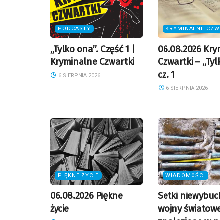
PODCASTY
KRYMINALNE CZW
„Tylko ona”. Część 1 |
06.08.2026 Kry
Kryminalne Czwartki
Czwartki – „Tyl
cz. 1
6 SIERPNIA 2026
6 SIERPNIA 2026
PIĘKNE ŻYCIE
WIADOMOŚCI
06.08.2026 Piękne
Setki niewybuc
życie
wojny światowe