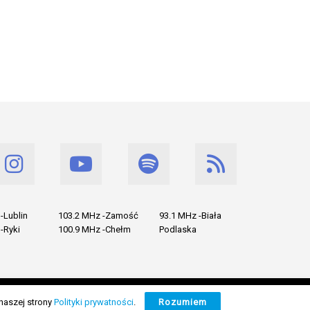
-Lublin
103.2 MHz -Zamość
93.1 MHz -Biała
-Ryki
100.9 MHz -Chełm
Podlaska
naszej strony
Polityki prywatności
.
Rozumiem