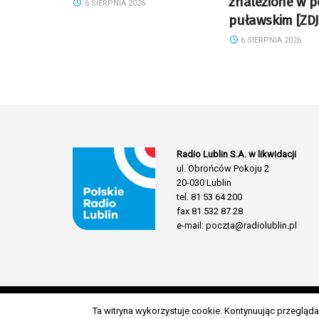
znalezione w p
6 SIERPNIA 2026
puławskim [ZDJ
6 SIERPNIA 2026
Radio Lublin S.A. w likwidacji
ul. Obrońców Pokoju 2
20-030 Lublin
tel. 81 53 64 200
fax 81 532 87 28
e-mail: poczta@radiolublin.pl
Ta witryna wykorzystuje cookie. Kontynuując przeglą