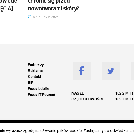
owiecie
chronić się przed
ĘCIA]
nowotworami skóry?
6 SIERPNIA 2026
Partnerzy
Reklama
Kontakt
BIP
Praca Lublin
NASZE
102.2 MHz 
Praca IT Poznań
CZĘSTOTLIWOŚCI:
103.1 MHz 
© 2026 Wszelkie prawa zastrzeżone. Radio Lublin S.A. w likwidacji
danie wyrażasz zgodę na używanie plików cookie. Zachęcamy do odwiedzenia 