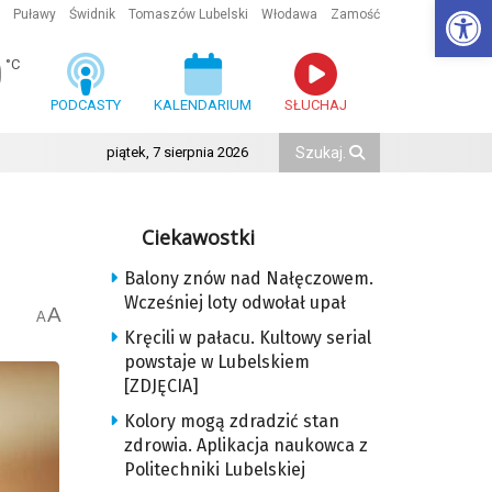
Ot
Puławy
Świdnik
Tomaszów Lubelski
Włodawa
Zamość
0
°C
PODCASTY
KALENDARIUM
SŁUCHAJ
piątek, 7 sierpnia 2026
Ciekawostki
Balony znów nad Nałęczowem.
Wcześniej loty odwołał upał
A
A
Kręcili w pałacu. Kultowy serial
powstaje w Lubelskiem
[ZDJĘCIA]
Kolory mogą zdradzić stan
zdrowia. Aplikacja naukowca z
Politechniki Lubelskiej