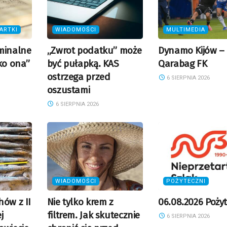
ARTKI
WIADOMOŚCI
MULTIMEDIA
minalne
„Zwrot podatku” może
Dynamo Kijów –
ko ona”
być pułapką. KAS
Qarabag FK
ostrzega przed
6 SIERPNIA 2026
oszustami
6 SIERPNIA 2026
WIADOMOŚCI
POŻYTECZNI
hów z II
Nie tylko krem z
06.08.2026 Pożyt
j
filtrem. Jak skutecznie
6 SIERPNIA 2026