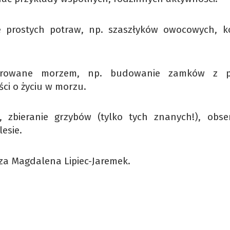
 prostych potraw, np. szaszłyków owocowych, kok
pirowane morzem, np. budowanie zamków z pi
ci o życiu w morzu.
, zbieranie grzybów (tylko tych znanych!), obse
esie.
za Magdalena Lipiec-Jaremek.