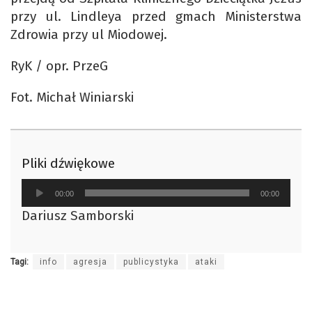
przy ul. Lindleya przed gmach Ministerstwa
Zdrowia przy ul Miodowej.
RyK / opr. PrzeG
Fot. Michał Winiarski
Pliki dźwiękowe
Odtwarzacz
00:00
00:00
plików
Dariusz Samborski
dźwiękowych
Tagi:
info
agresja
publicystyka
ataki