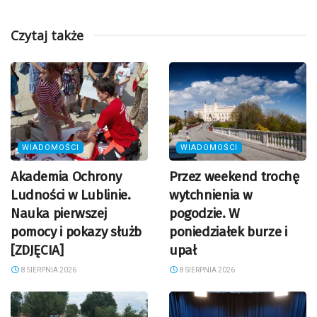
Czytaj także
WIADOMOŚCI
WIADOMOŚCI
Akademia Ochrony
Przez weekend trochę
Ludności w Lublinie.
wytchnienia w
Nauka pierwszej
pogodzie. W
pomocy i pokazy służb
poniedziałek burze i
[ZDJĘCIA]
upał
8 SIERPNIA 2026
8 SIERPNIA 2026