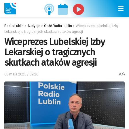
Radio Lublin
>
Audycje
>
Gość Radia Lublin
>
Wiceprezes Lubelskiej Izby
Lekarskiej o tragicznych skutkach ataków agresji
Wiceprezes Lubelskiej Izby
Lekarskiej o tragicznych
skutkach ataków agresji
A
08 maja 2025 / 09:26
A