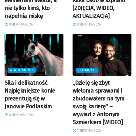
elementem świata, a
Kilka osób w szpitalu
nie tylko kimś, kto
[ZDJĘCIA, WIDEO,
napełnia miskę
AKTUALIZACJA]
8 SIERPNIA 2026
8 SIERPNIA 2026
WIADOMOŚCI
REDAKCJE
Siła i delikatność.
„Dzielę się zbyt
Najpiękniejsze konie
wieloma sprawami i
prezentują się w
zbudowałem na tym
Janowie Podlaskim
swoją karierę” –
wywiad z Antonym
8 SIERPNIA 2026
Szmierkiem [WIDEO]
7 SIERPNIA 2026