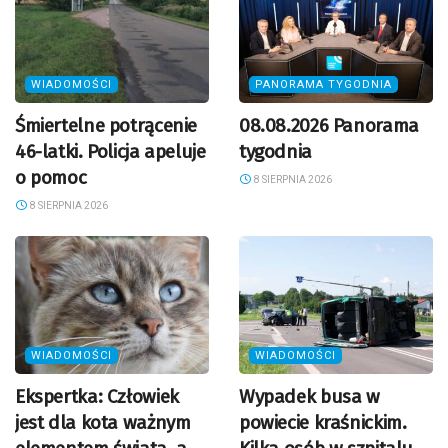
WIADOMOŚCI
PANORAMA TYGODNIA
Śmiertelne potrącenie
08.08.2026 Panorama
46-latki. Policja apeluje
tygodnia
o pomoc
8 SIERPNIA 2026
8 SIERPNIA 2026
WIADOMOŚCI
WIADOMOŚCI
Ekspertka: Człowiek
Wypadek busa w
jest dla kota ważnym
powiecie kraśnickim.