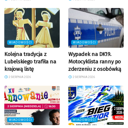
WIADOMOŚCI
WIADOMOŚCI
Kolejna tradycja z
Wypadek na DK19.
Lubelskiego trafiła na
Motocyklista ranny po
krajową listę
zderzeniu z osobówką
2 SIERPNIA 2026
2 SIERPNIA 2026
WIADOMOŚCI
WIADOMOŚCI