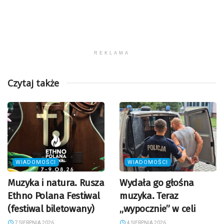
REKLAMA
Czytaj także
WIADOMOŚCI
WIADOMOŚCI
Muzyka i natura. Rusza
Wydała go głośna
Ethno Polana Festiwal
muzyka. Teraz
(festiwal biletowany)
„wypocznie” w celi
7 SIERPNIA 2026
4 SIERPNIA 2026