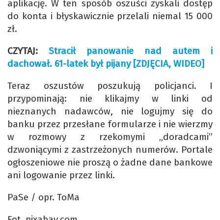
aplikację. W ten sposób oszuści zyskali dostęp
do konta i błyskawicznie przelali niemal 15 000
zł.
CZYTAJ:
Stracił panowanie nad autem i
dachował. 61-latek był pijany [ZDJĘCIA, WIDEO]
Teraz oszustów poszukują policjanci. I
przypominają: nie klikajmy w linki od
nieznanych nadawców, nie logujmy się do
banku przez przesłane formularze i nie wierzmy
w rozmowy z rzekomymi „doradcami”
dzwoniącymi z zastrzeżonych numerów. Portale
ogłoszeniowe nie proszą o żadne dane bankowe
ani logowanie przez linki.
PaSe / opr. ToMa
Fot. pixabay.com