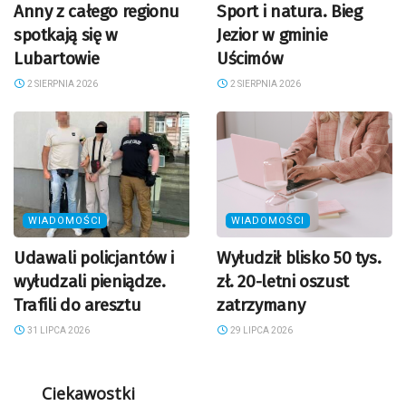
Anny z całego regionu
Sport i natura. Bieg
spotkają się w
Jezior w gminie
Lubartowie
Uścimów
2 SIERPNIA 2026
2 SIERPNIA 2026
WIADOMOŚCI
WIADOMOŚCI
Udawali policjantów i
Wyłudził blisko 50 tys.
wyłudzali pieniądze.
zł. 20-letni oszust
Trafili do aresztu
zatrzymany
31 LIPCA 2026
29 LIPCA 2026
Ciekawostki