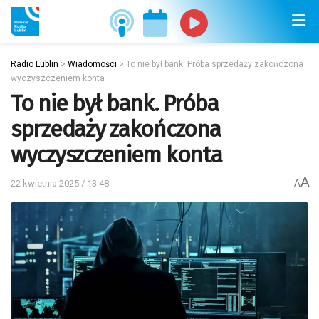
Radio Lublin
>
Wiadomości
>
To nie był bank. Próba sprzedaży zakończona
wyczyszczeniem konta
To nie był bank. Próba
sprzedaży zakończona
wyczyszczeniem konta
A
22 kwietnia 2025 / 13:48
A