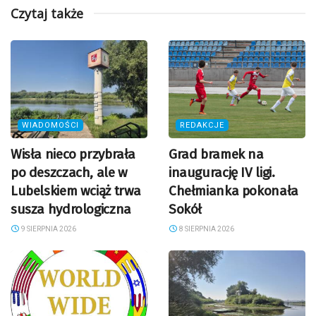
Czytaj także
WIADOMOŚCI
REDAKCJE
Wisła nieco przybrała
Grad bramek na
po deszczach, ale w
inaugurację IV ligi.
Lubelskiem wciąż trwa
Chełmianka pokonała
susza hydrologiczna
Sokół
9 SIERPNIA 2026
8 SIERPNIA 2026