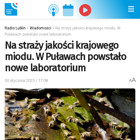
Radio Lublin
>
Wiadomości
>
Na straży jakości krajowego miodu. W
Puławach powstało nowe laboratorium
Na straży jakości krajowego
miodu. W Puławach powstało
nowe laboratorium
A
30 stycznia 2025 / 17:08
A