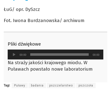
ŁuG/ opr. DySzcz
Fot. Iwona Burdzanowska/ archiwum
Pliki dźwiękowe
Odtwarzacz
00:00
00:00
plików
Na straży jakości krajowego miodu. W
dźwiękowych
Puławach powstało nowe laboratorium
Tagi:
Puławy
badania
pszczelarstwo
pszczoła