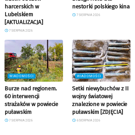
harcerskich w
nestorki polskiego kina
Lubelskiem
7 SIERPNIA 2026
[AKTUALIZACJA]
7 SIERPNIA 2026
WIADOMOŚCI
WIADOMOŚCI
Burze nad regionem.
Setki niewybuchów z II
60 interwencji
wojny światowej
strażaków w powiecie
znalezione w powiecie
puławskim
puławskim [ZDJĘCIA]
7 SIERPNIA 2026
6 SIERPNIA 2026