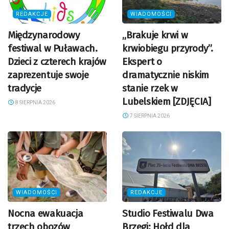
REDAKCJE
WIADOMOŚCI
Międzynarodowy
„Brakuje krwi w
festiwal w Puławach.
krwiobiegu przyrody”.
Dzieci z czterech krajów
Ekspert o
zaprezentuje swoje
dramatycznie niskim
tradycje
stanie rzek w
Lubelskiem [ZDJĘCIA]
8 SIERPNIA 2026
7 SIERPNIA 2026
WIADOMOŚCI
REDAKCJE
Nocna ewakuacja
Studio Festiwalu Dwa
trzech obozów
Brzegi: Hołd dla