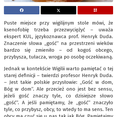
Puste miejsce przy wigilijnym stole mówi, że
ksenofobię trzeba przezwyciężyć – uważa
ekspert KUL, językoznawca prof. Henryk Duda.
Znaczenie słowa „gość” na przestrzeni wieków
bardzo się zmieniło – od kogoś obcego,
przybysza, tułacza, wroga po osobę oczekiwaną.
Jednak w kontekście Wigilii warto pamiętać o tej
starej definicji – twierdzi profesor Henryk Duda.
– Jest takie polskie przysłowie: „Gość w dom,
Bóg w dom”. Ale przecież ono jest bez sensu,
jeżeli gość znaczy tyle, co dzisiejsze słowo
„gość”. A jeśli pamiętamy, że „gość” znaczyło
tyle, co przybysz, obcy, to wtedy to ma sens. Ten
obcy ma czuć się u nas tak jak Bóg. Pamiętajmy