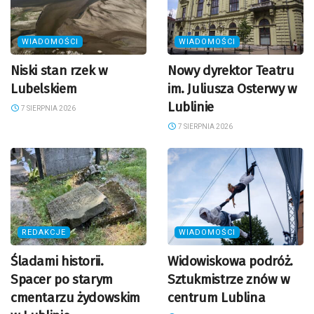
WIADOMOŚCI
WIADOMOŚCI
Niski stan rzek w
Nowy dyrektor Teatru
Lubelskiem
im. Juliusza Osterwy w
Lublinie
7 SIERPNIA 2026
7 SIERPNIA 2026
REDAKCJE
WIADOMOŚCI
Śladami historii.
Widowiskowa podróż.
Spacer po starym
Sztukmistrze znów w
cmentarzu żydowskim
centrum Lublina