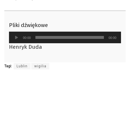
Pliki dźwiękowe
Odtwarzacz
00:00
00:00
plików
Henryk Duda
dźwiękowych
Tagi:
Lublin
wigilia