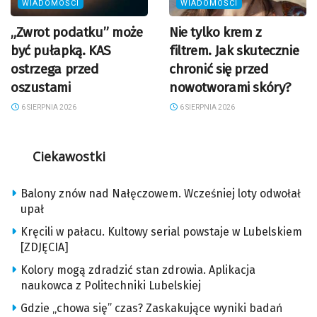
WIADOMOŚCI
WIADOMOŚCI
„Zwrot podatku” może
Nie tylko krem z
być pułapką. KAS
filtrem. Jak skutecznie
ostrzega przed
chronić się przed
oszustami
nowotworami skóry?
6 SIERPNIA 2026
6 SIERPNIA 2026
Ciekawostki
Balony znów nad Nałęczowem. Wcześniej loty odwołał
upał
Kręcili w pałacu. Kultowy serial powstaje w Lubelskiem
[ZDJĘCIA]
Kolory mogą zdradzić stan zdrowia. Aplikacja
naukowca z Politechniki Lubelskiej
Gdzie „chowa się” czas? Zaskakujące wyniki badań