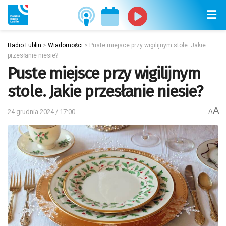
Radio Lublin
>
Wiadomości
>
Puste miejsce przy wigilijnym stole. Jakie
przesłanie niesie?
Puste miejsce przy wigilijnym
stole. Jakie przesłanie niesie?
A
24 grudnia 2024 / 17:00
A