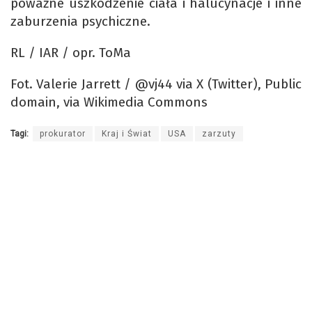
poważne uszkodzenie ciała i halucynacje i inne
zaburzenia psychiczne.
RL / IAR / opr. ToMa
Fot. Valerie Jarrett / @vj44 via X (Twitter), Public
domain, via Wikimedia Commons
Tagi:
prokurator
Kraj i Świat
USA
zarzuty