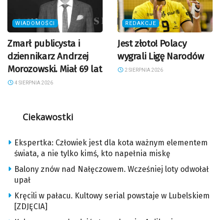
WIADOMOŚCI
REDAKCJE
Zmarł publicysta i
Jest złoto! Polacy
dziennikarz Andrzej
wygrali Ligę Narodów
Morozowski. Miał 69 lat
2 SIERPNIA 2026
4 SIERPNIA 2026
Ciekawostki
Ekspertka: Człowiek jest dla kota ważnym elementem
świata, a nie tylko kimś, kto napełnia miskę
Balony znów nad Nałęczowem. Wcześniej loty odwołał
upał
Kręcili w pałacu. Kultowy serial powstaje w Lubelskiem
[ZDJĘCIA]