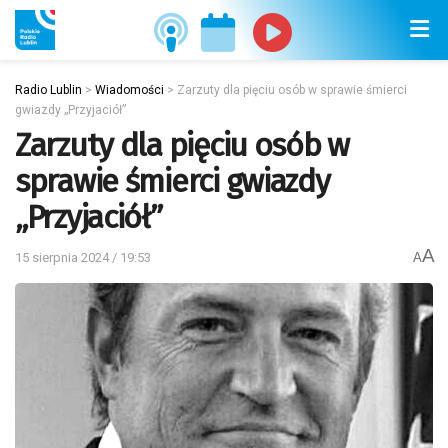
Radio Lublin
>
Wiadomości
>
Zarzuty dla pięciu osób w sprawie śmierci
gwiazdy „Przyjaciół”
Zarzuty dla pięciu osób w
sprawie śmierci gwiazdy
„Przyjaciół”
A
15 sierpnia 2024 / 19:53
A