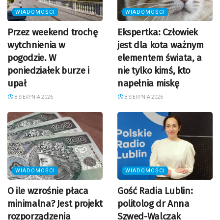
WIADOMOŚCI
WIADOMOŚCI
Przez weekend trochę
Ekspertka: Człowiek
wytchnienia w
jest dla kota ważnym
pogodzie. W
elementem świata, a
poniedziałek burze i
nie tylko kimś, kto
upał
napełnia miskę
8 SIERPNIA 2026
8 SIERPNIA 2026
WIADOMOŚCI
WIADOMOŚCI
O ile wzrośnie płaca
Gość Radia Lublin:
minimalna? Jest projekt
politolog dr Anna
rozporządzenia
Szwed-Walczak