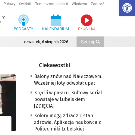
Ot
Puławy
Świdnik
Tomaszów Lubelski
Włodawa
Zamość
6
°C
PODCASTY
KALENDARIUM
SŁUCHAJ
czwartek, 6 sierpnia 2026
Ciekawostki
Balony znów nad Nałęczowem.
Wcześniej loty odwołał upał
Kręcili w pałacu. Kultowy serial
powstaje w Lubelskiem
[ZDJĘCIA]
Kolory mogą zdradzić stan
zdrowia. Aplikacja naukowca z
Politechniki Lubelskiej