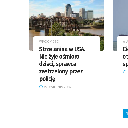
WIADOMOŚCI
WI
Strzelanina w USA.
C
Nie żyje ośmioro
ot
dzieci, sprawca
s
zastrzelony przez
policję
20 KWIETNIA 2026
1