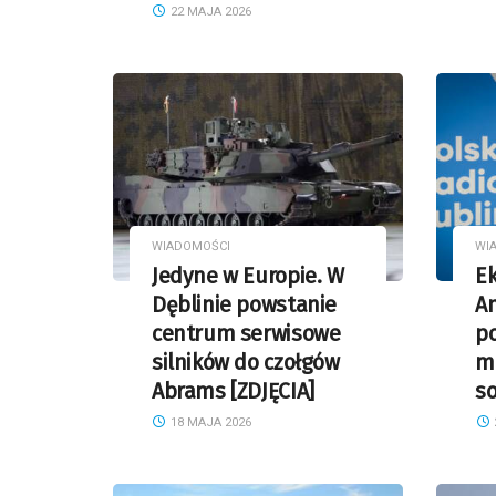
22 MAJA 2026
WIADOMOŚCI
WI
Jedyne w Europie. W
Ek
Dęblinie powstanie
A
centrum serwisowe
po
silników do czołgów
mo
Abrams [ZDJĘCIA]
s
18 MAJA 2026