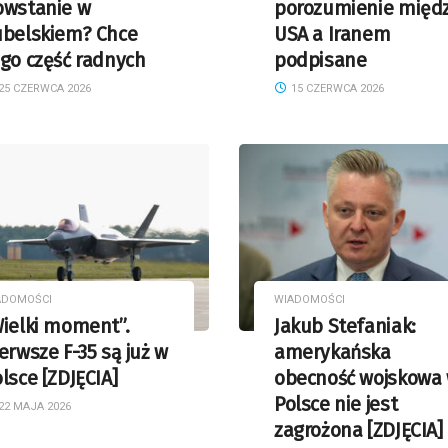
owstanie w
porozumienie międ
ubelskiem? Chce
USA a Iranem
go część radnych
podpisane
25 CZERWCA 2026
15 CZERWCA 2026
ADOMOŚCI
WIADOMOŚCI
ielki moment”.
Jakub Stefaniak:
erwsze F-35 są już w
amerykańska
lsce [ZDJĘCIA]
obecność wojskowa
Polsce nie jest
22 MAJA 2026
zagrożona [ZDJĘCIA]