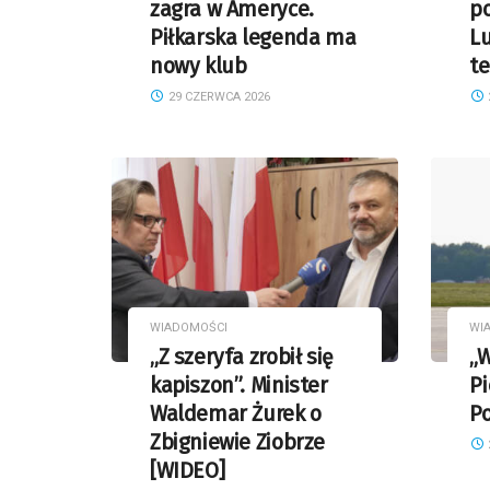
zagra w Ameryce.
p
Piłkarska legenda ma
L
nowy klub
te
29 CZERWCA 2026
WIADOMOŚCI
WI
„Z szeryfa zrobił się
„W
kapiszon”. Minister
Pi
Waldemar Żurek o
Po
Zbigniewie Ziobrze
[WIDEO]