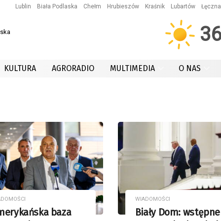
Lublin
Biała Podlaska
Chełm
Hrubieszów
Kraśnik
Lubartów
Łęczna
3
wska
KULTURA
AGRORADIO
MULTIMEDIA
O NAS
ADOMOŚCI
WIADOMOŚCI
merykańska baza
Biały Dom: wstępne