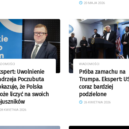
20 MAJA 2026
ADOMOŚCI
WIADOMOŚCI
spert: Uwolnienie
Próba zamachu na
ndrzeja Poczubuta
Trumpa. Ekspert: U
kazuje, że Polska
coraz bardziej
że liczyć na swoich
podzielone
ojuszników
26 KWIETNIA 2026
28 KWIETNIA 2026