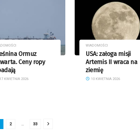
ADOMOŚCI
WIADOMOŚCI
ieśnina Ormuz
USA: załoga misji
warta. Ceny ropy
Artemis II wraca na
padają
ziemię
17 KWIETNIA 2026
10 KWIETNIA 2026
2
…
33