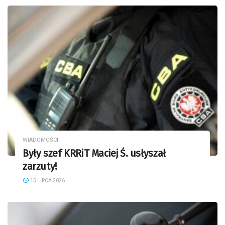
WIADOMOŚCI
Były szef KRRiT Maciej Ś. usłyszał
zarzuty!
15 LIPCA 2026