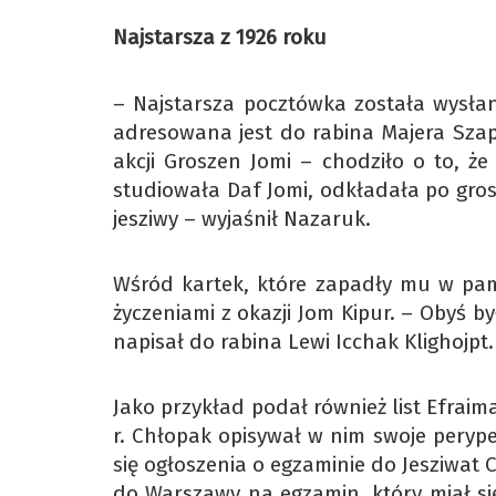
Najstarsza z 1926 roku
– Najstarsza pocztówka została wysłana
adresowana jest do rabina Majera Szap
akcji Groszen Jomi – chodziło o to, ż
studiowała Daf Jomi, odkładała po gro
jesziwy – wyjaśnił Nazaruk.
Wśród kartek, które zapadły mu w pami
życzeniami z okazji Jom Kipur. – Obyś b
napisał do rabina Lewi Icchak Klighojpt.
Jako przykład podał również list Efrai
r. Chłopak opisywał w nim swoje perypet
się ogłoszenia o egzaminie do Jesziwat
do Warszawy na egzamin, który miał si