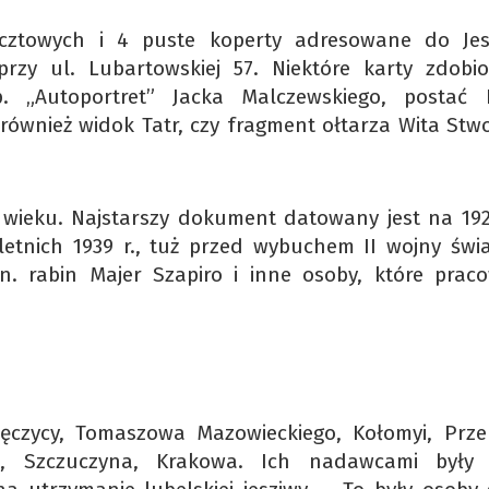
ocztowych i 4 puste koperty adresowane do Je
przy ul. Lubartowskiej 57. Niektóre karty zdobi
p. „Autoportret” Jacka Malczewskiego, postać 
 również widok Tatr, czy fragment ołtarza Wita Stw
X wieku. Najstarszy dokument datowany jest na 1926
letnich 1939 r., tuż przed wybuchem II wojny świa
. rabin Majer Szapiro i inne osoby, które praco
Łęczycy, Tomaszowa Mazowieckiego, Kołomyi, Prze
, Szczuczyna, Krakowa. Ich nadawcami były 