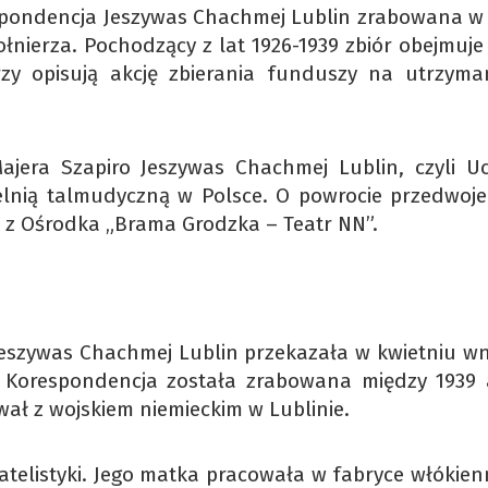
spondencja Jeszywas Chachmej Lublin zrabowana w 
ołnierza. Pochodzący z lat 1926-1939 zbiór obejmuje
zy opisują akcję zbierania funduszy na utrzyman
jera Szapiro Jeszywas Chachmej Lublin, czyli Uc
elnią talmudyczną w Polsce. O powrocie przedwoj
 z Ośrodka „Brama Grodzka – Teatr NN”.
eszywas Chachmej Lublin przekazała w kwietniu w
 Korespondencja została zrabowana między 1939 
ował z wojskiem niemieckim w Lublinie.
atelistyki. Jego matka pracowała w fabryce włókienn