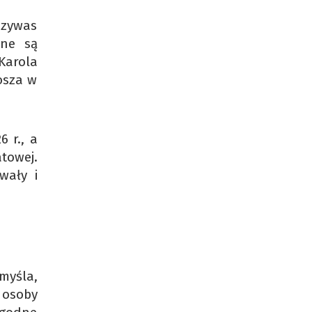
szywas
one są
Karola
osza w
 r., a
towej.
wały i
myśla,
osoby