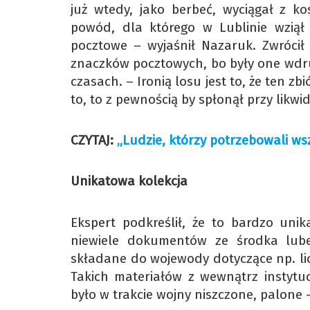
już wtedy, jako berbeć, wyciągał z k
powód, dla którego w Lublinie wziął
pocztowe – wyjaśnił Nazaruk. Zwrócił
znaczków pocztowych, bo były one wdru
czasach. – Ironią losu jest to, że ten z
to, to z pewnością by spłonął przy likwid
CZYTAJ:
„Ludzie, którzy potrzebowali ws
Unikatowa kolekcja
Ekspert podkreślił, że to bardzo un
niewiele dokumentów ze środka lubel
składane do wojewody dotyczące np. lic
Takich materiałów z wewnątrz instytu
było w trakcie wojny niszczone, palone 