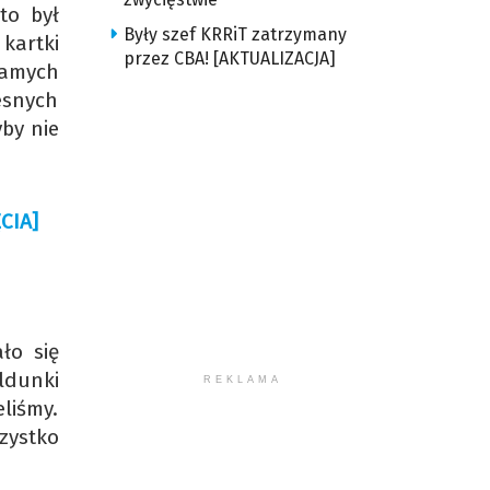
to był
Były szef KRRiT zatrzymany
kartki
przez CBA! [AKTUALIZACJA]
samych
esnych
yby nie
CIA]
ło się
ldunki
REKLAMA
liśmy.
zystko