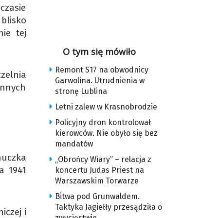
czasie
 blisko
ie tej
O tym się mówiło
Remont S17 na obwodnicy
zelnia
Garwolina. Utrudnienia w
ennych
stronę Lublina
Letni zalew w Krasnobrodzie
Policyjny dron kontrolował
kierowców. Nie obyło się bez
mandatów
nuczka
„Obrońcy Wiary” – relacja z
a 1941
koncertu Judas Priest na
Warszawskim Torwarze
Bitwa pod Grunwaldem.
Taktyka Jagiełły przesądziła o
iczej i
zwycięstwie