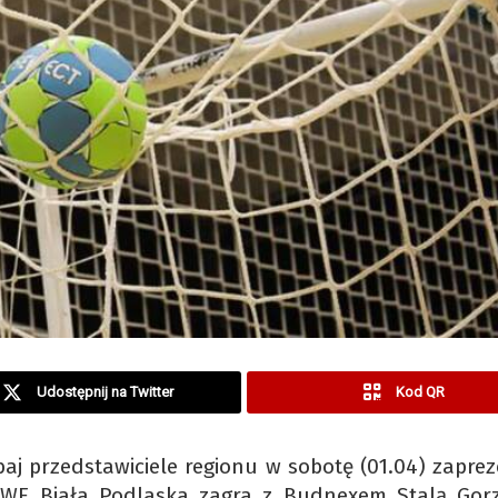
Udostępnij na Twitter
Kod QR
baj przedstawiciele regionu w sobotę (01.04) zaprez
 AWF Biała Podlaska zagra z Budnexem Stalą Gor