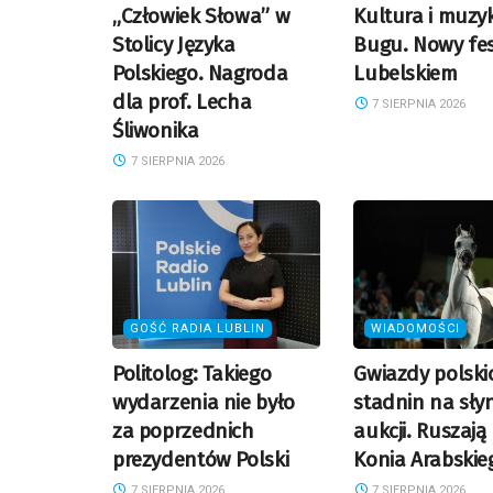
„Człowiek Słowa” w
Kultura i muzy
Stolicy Języka
Bugu. Nowy fes
Polskiego. Nagroda
Lubelskiem
dla prof. Lecha
7 SIERPNIA 2026
Śliwonika
7 SIERPNIA 2026
GOŚĆ RADIA LUBLIN
WIADOMOŚCI
Politolog: Takiego
Gwiazdy polski
wydarzenia nie było
stadnin na sły
za poprzednich
aukcji. Ruszają
prezydentów Polski
Konia Arabskie
7 SIERPNIA 2026
7 SIERPNIA 2026