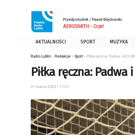
Przedpołudnik / Paweł Błędowski
AEROSMITH - Cryin'
AKTUALNOŚCI
SPORT
MUZYKA
Radio Lublin
>
Redakcje
>
Sport
>
Piłka ręczna: Padwa i AZS AW
Piłka ręczna: Padwa i
31 marca 2023 / 17:31