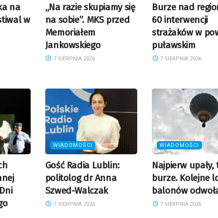
ka na
„Na razie skupiamy się
Burze nad regi
tiwal w
na sobie”. MKS przed
60 interwencji
Memoriałem
strażaków w pow
Jankowskiego
puławskim
7 SIERPNIA 2026
7 SIERPNIA 2026
WIADOMOŚCI
WIADOMOŚCI
ch
Gość Radia Lublin:
Najpierw upały, 
nnej
politolog dr Anna
burze. Kolejne l
 Dni
Szwed-Walczak
balonów odwoł
go
7 SIERPNIA 2026
7 SIERPNIA 2026