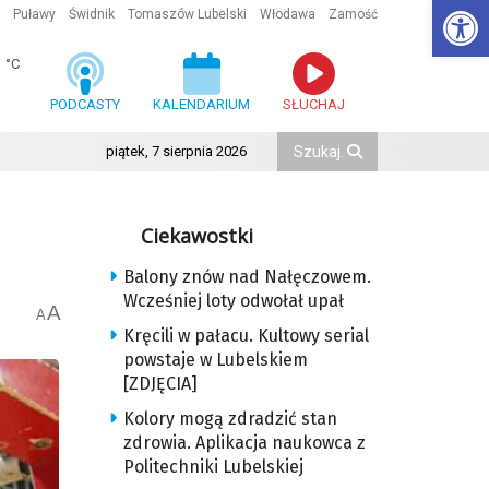
Ot
Puławy
Świdnik
Tomaszów Lubelski
Włodawa
Zamość
1
°C
PODCASTY
KALENDARIUM
SŁUCHAJ
piątek, 7 sierpnia 2026
Ciekawostki
Balony znów nad Nałęczowem.
Wcześniej loty odwołał upał
A
A
Kręcili w pałacu. Kultowy serial
powstaje w Lubelskiem
[ZDJĘCIA]
Kolory mogą zdradzić stan
zdrowia. Aplikacja naukowca z
Politechniki Lubelskiej