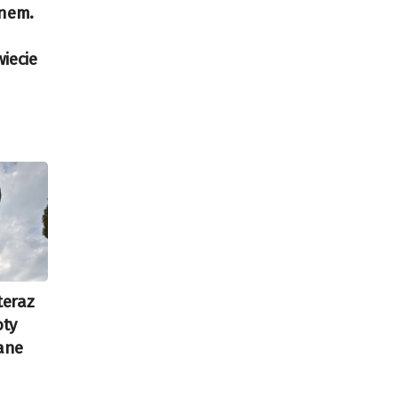
onem.
iecie
teraz
oty
ane