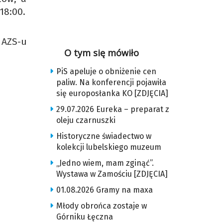
18:00.
 AZS-u
O tym się mówiło
PiS apeluje o obniżenie cen
paliw. Na konferencji pojawiła
się europosłanka KO [ZDJĘCIA]
29.07.2026 Eureka – preparat z
oleju czarnuszki
Historyczne świadectwo w
kolekcji lubelskiego muzeum
„Jedno wiem, mam zginąć”.
Wystawa w Zamościu [ZDJĘCIA]
01.08.2026 Gramy na maxa
Młody obrońca zostaje w
Górniku Łęczna