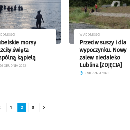
ADOMOŚCI
WIADOMOŚCI
ubelskie morsy
Przeciw suszy i dla
zciły święta
wypoczynku. Nowy
spólną kąpielą
zalew niedaleko
Lublina [ZDJĘCIA]
26 GRUDNIA 2023
9 SIERPNIA 2023
1
2
3