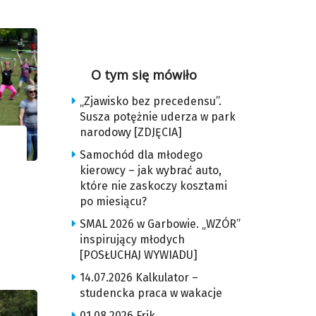
O tym się mówiło
„Zjawisko bez precedensu”.
Susza potężnie uderza w park
narodowy [ZDJĘCIA]
Samochód dla młodego
kierowcy – jak wybrać auto,
które nie zaskoczy kosztami
po miesiącu?
SMAL 2026 w Garbowie. „WZÓR”
inspirujący młodych
[POSŁUCHAJ WYWIADU]
14.07.2026 Kalkulator –
studencka praca w wakacje
01.08.2026 Frik