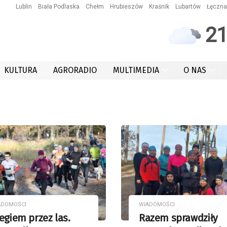
Lublin
Biała Podlaska
Chełm
Hrubieszów
Kraśnik
Lubartów
Łęczna
2
KULTURA
AGRORADIO
MULTIMEDIA
O NAS
ADOMOŚCI
WIADOMOŚCI
egiem przez las.
Razem sprawdziły