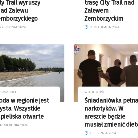
ty Trail wyruszy
trasę City Trail nad
nad Zalewu
Zalewem
emborzyckiego
Zemborzyckim
7 GRUDNIA 2024
3 LISTOPADA 2024
ADOMOŚCI
WIADOMOŚCI
da w regionie jest
Śniadaniówka pełn
ysta. Wszystkie
narkotyków. W
pieliska otwarte
areszcie będzie
musiał zmienić diet
16 SIERPNIA 2024
1 SIERPNIA 2024