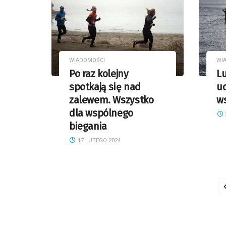
WIADOMOŚCI
WI
Po raz kolejny
L
spotkają się nad
uc
zalewem. Wszystko
w
dla wspólnego
biegania
17 LUTEGO 2024