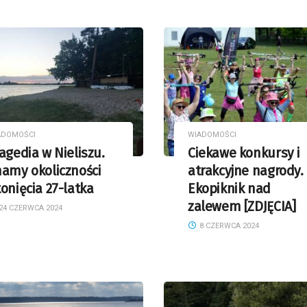
ADOMOŚCI
WIADOMOŚCI
agedia w Nieliszu.
Ciekawe konkursy i
amy okoliczności
atrakcyjne nagrody.
onięcia 27-latka
Ekopiknik nad
zalewem [ZDJĘCIA]
24 CZERWCA 2024
8 CZERWCA 2024