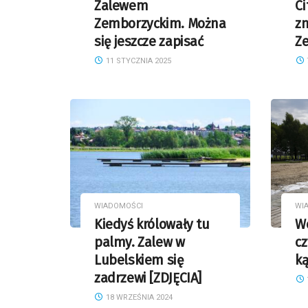
Zalewem
Ci
Zemborzyckim. Można
z
się jeszcze zapisać
Z
11 STYCZNIA 2025
WIADOMOŚCI
WI
Kiedyś królowały tu
Wo
palmy. Zalew w
cz
Lubelskiem się
ką
zadrzewi [ZDJĘCIA]
18 WRZEŚNIA 2024