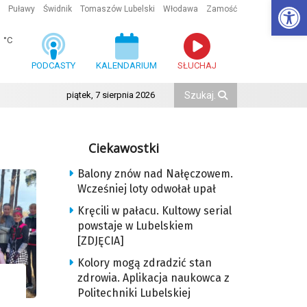
Ot
Puławy
Świdnik
Tomaszów Lubelski
Włodawa
Zamość
1
°C
PODCASTY
KALENDARIUM
SŁUCHAJ
piątek, 7 sierpnia 2026
Ciekawostki
Balony znów nad Nałęczowem.
Wcześniej loty odwołał upał
Kręcili w pałacu. Kultowy serial
powstaje w Lubelskiem
[ZDJĘCIA]
Kolory mogą zdradzić stan
zdrowia. Aplikacja naukowca z
Politechniki Lubelskiej