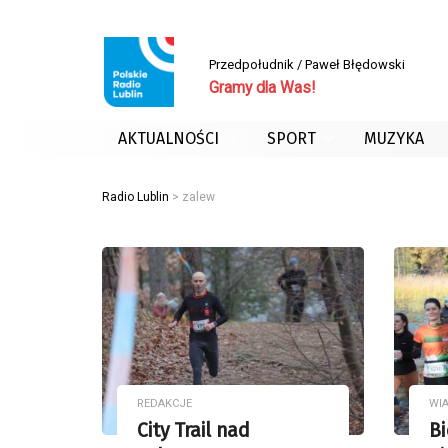
Przedpołudnik / Paweł Błędowski
Gramy dla Was!
AKTUALNOŚCI
SPORT
MUZYKA
Radio Lublin
>
zalew
REDAKCJE
WI
City Trail nad
Bi