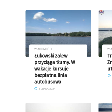
WIADOMOŚCI
WI
Łukowski zalew
Tr
przyciąga tłumy. W
Zn
wakacje kursuje
ut
bezpłatna linia
autobusowa
3 LIPCA 2024