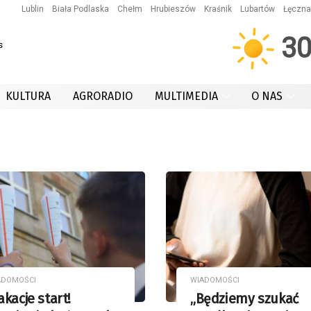
Lublin
Biała Podlaska
Chełm
Hrubieszów
Kraśnik
Lubartów
Łęczna
3
s
KULTURA
AGRORADIO
MULTIMEDIA
O NAS
ADOMOŚCI
WIADOMOŚCI
kacje start!
„Będziemy szukać