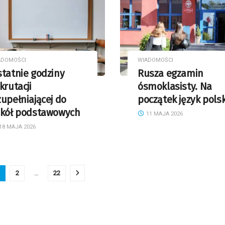
ADOMOŚCI
WIADOMOŚCI
tatnie godziny
Rusza egzamin
krutacji
ósmoklasisty. Na
upełniającej do
początek język polsk
zkół podstawowych
11 MAJA 2026
18 MAJA 2026
2
…
22