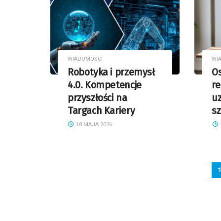
WIADOMOŚCI
WI
Robotyka i przemysł
Os
4.0. Kompetencje
re
przyszłości na
uz
Targach Kariery
s
18 MAJA 2026
1