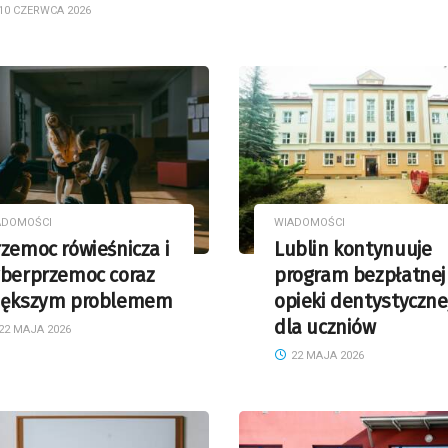
10 CZERWCA 2026
ADOMOŚCI
WIADOMOŚCI
zemoc rówieśnicza i
Lublin kontynuuje
yberprzemoc coraz
program bezpłatnej
iększym problemem
opieki dentystyczne
dla uczniów
22 MAJA 2026
22 MAJA 2026