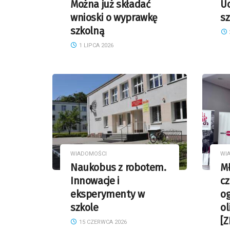
Można już składać
Uc
wnioski o wyprawkę
s
szkolną
1 LIPCA 2026
WIADOMOŚCI
WI
Naukobus z robotem.
Mł
Innowacje i
cz
eksperymenty w
og
szkole
ol
[Z
15 CZERWCA 2026