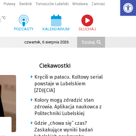
Ot
Puławy
Świdnik
Tomaszów Lubelski
Włodawa
Zamość
0
°C
PODCASTY
KALENDARIUM
SŁUCHAJ
czwartek, 6 sierpnia 2026
Ciekawostki
Kręcili w pałacu. Kultowy serial
powstaje w Lubelskiem
[ZDJĘCIA]
Kolory mogą zdradzić stan
zdrowia. Aplikacja naukowca z
Politechniki Lubelskiej
Gdzie „chowa się” czas?
Zaskakujące wyniki badań