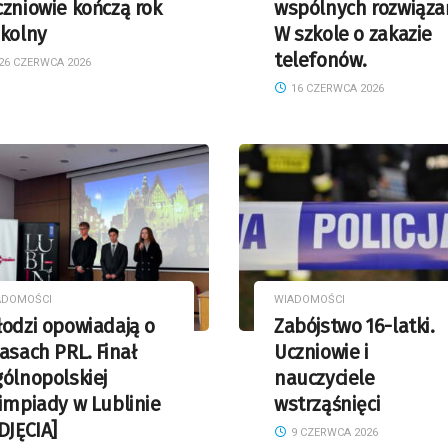
zniowie kończą rok
wspólnych rozwiązań
zkolny
W szkole o zakazie
telefonów.
26 CZERWCA 2026
16 CZERWCA 2026
ADOMOŚCI
WIADOMOŚCI
odzi opowiadają o
Zabójstwo 16-latki.
asach PRL. Finał
Uczniowie i
ólnopolskiej
nauczyciele
impiady w Lublinie
wstrząśnięci
DJĘCIA]
9 CZERWCA 2026