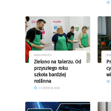
WIADOMOŚCI
WI
Zielono na talerzu. Od
Pr
przyszłego roku
c
szkoła bardziej
w
roślinna
2 CZERWCA 2026