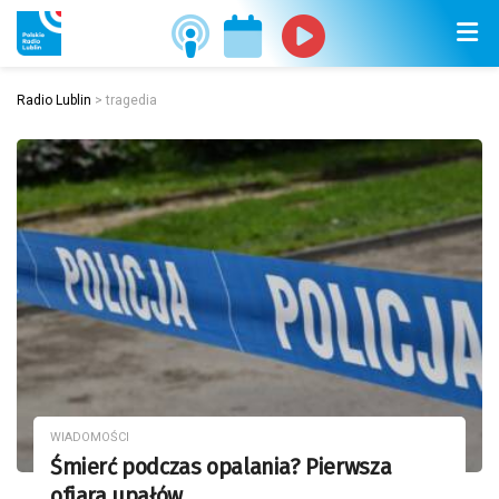
Radio Lublin
>
tragedia
WIADOMOŚCI
Śmierć podczas opalania? Pierwsza
ofiara upałów