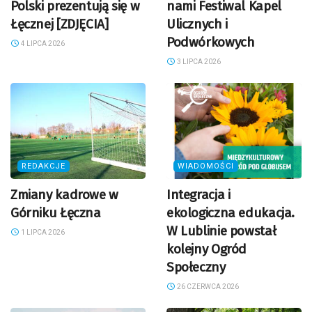
Polski prezentują się w
nami Festiwal Kapel
Łęcznej [ZDJĘCIA]
Ulicznych i
Podwórkowych
4 LIPCA 2026
3 LIPCA 2026
REDAKCJE
WIADOMOŚCI
Zmiany kadrowe w
Integracja i
Górniku Łęczna
ekologiczna edukacja.
W Lublinie powstał
1 LIPCA 2026
kolejny Ogród
Społeczny
26 CZERWCA 2026