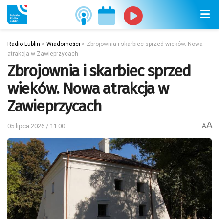
Radio Lublin
>
Wiadomości
>
Zbrojownia i skarbiec sprzed wieków. Nowa
atrakcja w Zawieprzycach
Zbrojownia i skarbiec sprzed
wieków. Nowa atrakcja w
Zawieprzycach
A
05 lipca 2026 / 11:00
A