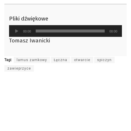
Pliki dźwiękowe
Odtwarzacz
00:00
00:00
plików
Tomasz Iwanicki
dźwiękowych
Tagi:
lamus zamkowy
Łęczna
otwarcie
spiczyn
zawieprzyce