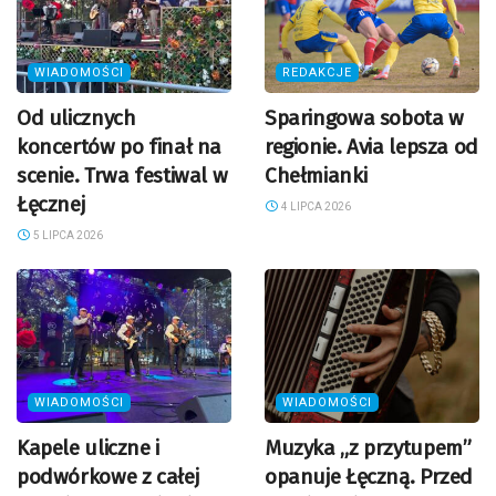
WIADOMOŚCI
REDAKCJE
Od ulicznych
Sparingowa sobota w
koncertów po finał na
regionie. Avia lepsza od
scenie. Trwa festiwal w
Chełmianki
Łęcznej
4 LIPCA 2026
5 LIPCA 2026
WIADOMOŚCI
WIADOMOŚCI
Kapele uliczne i
Muzyka „z przytupem”
podwórkowe z całej
opanuje Łęczną. Przed