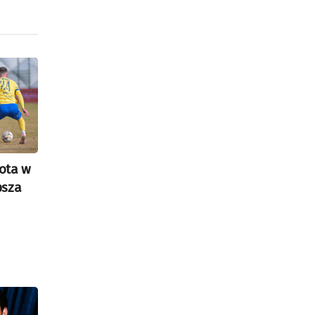
ota w
psza