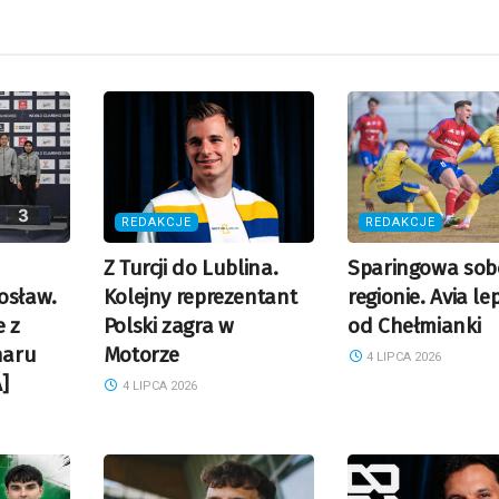
REDAKCJE
REDAKCJE
Z Turcji do Lublina.
Sparingowa sob
osław.
Kolejny reprezentant
regionie. Avia le
e z
Polski zagra w
od Chełmianki
haru
Motorze
4 LIPCA 2026
]
4 LIPCA 2026