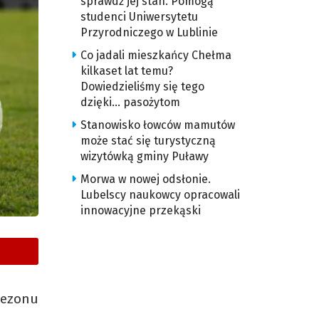
sprawdź jej stan. Pomogą
studenci Uniwersytetu
Przyrodniczego w Lublinie
Co jadali mieszkańcy Chełma
kilkaset lat temu?
Dowiedzieliśmy się tego
dzięki… pasożytom
Stanowisko łowców mamutów
może stać się turystyczną
wizytówką gminy Puławy
Morwa w nowej odsłonie.
Lubelscy naukowcy opracowali
innowacyjne przekąski
sezonu