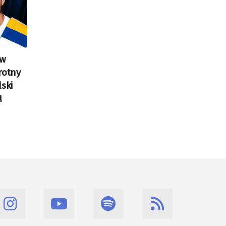
 w
rotny
ski
!