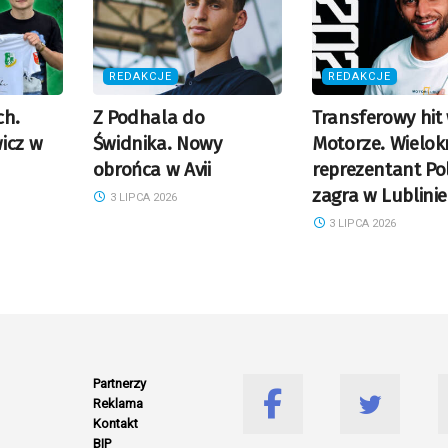
REDAKCJE
REDAKCJE
ch.
Z Podhala do
Transferowy hit
icz w
Świdnika. Nowy
Motorze. Wielok
obrońca w Avii
reprezentant Pol
zagra w Lublinie
3 LIPCA 2026
3 LIPCA 2026
Partnerzy
Reklama
Kontakt
BIP