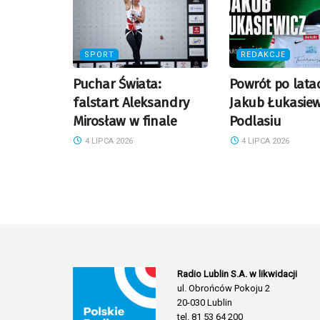
SPORT
REDAKCJE
Puchar Świata:
Powrót po lata
falstart Aleksandry
Jakub Łukasiew
Mirosław w finale
Podlasiu
4 LIPCA 2026
4 LIPCA 2026
Radio Lublin S.A. w likwidacji
ul. Obrońców Pokoju 2
20-030 Lublin
tel. 81 53 64 200