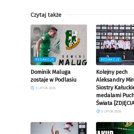
Czytaj także
REDAKCJE
REDAKCJE
Dominik Maluga
Kolejny pech
zostaje w Podlasiu
Aleksandry Mir
Siostry Kałucki
5 LIPCA 2026
medalami Puc
Świata [ZDJĘCIA
5 LIPCA 2026