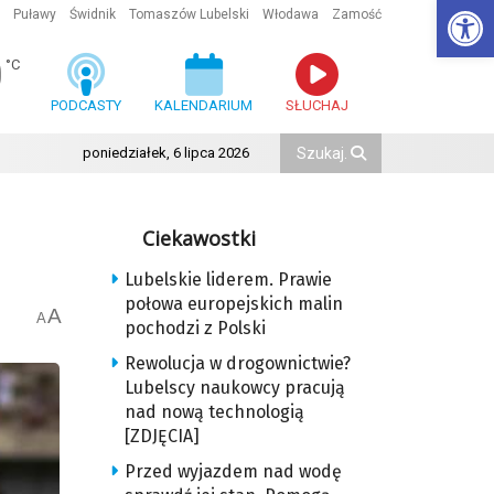
Ot
Puławy
Świdnik
Tomaszów Lubelski
Włodawa
Zamość
0
°C
PODCASTY
KALENDARIUM
SŁUCHAJ
poniedziałek, 6 lipca 2026
Ciekawostki
Lubelskie liderem. Prawie
połowa europejskich malin
A
A
pochodzi z Polski
Rewolucja w drogownictwie?
Lubelscy naukowcy pracują
nad nową technologią
[ZDJĘCIA]
Przed wyjazdem nad wodę