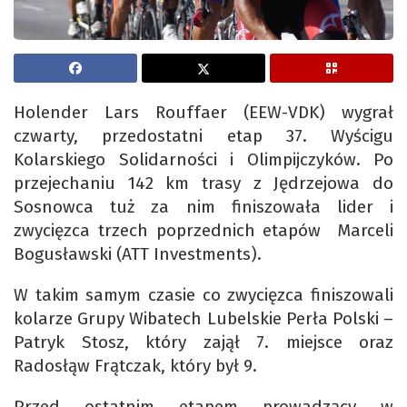
Holender Lars Rouffaer (EEW-VDK) wygrał
czwarty, przedostatni etap 37. Wyścigu
Kolarskiego Solidarności i Olimpijczyków. Po
przejechaniu 142 km trasy z Jędrzejowa do
Sosnowca tuż za nim finiszowała lider i
zwycięzca trzech poprzednich etapów Marceli
Bogusławski (ATT Investments).
W takim samym czasie co zwycięzca finiszowali
kolarze Grupy Wibatech Lubelskie Perła Polski –
Patryk Stosz, który zajął 7. miejsce oraz
Radosłąw Frątczak, który był 9.
Przed ostatnim etapem prowadzący w