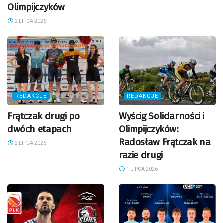
Olimpijczyków
2 LIPCA 2026
REDAKCJE
REDAKCJE
Frątczak drugi po
Wyścig Solidarności i
dwóch etapach
Olimpijczyków:
Radosław Frątczak na
2 LIPCA 2026
razie drugi
1 LIPCA 2026