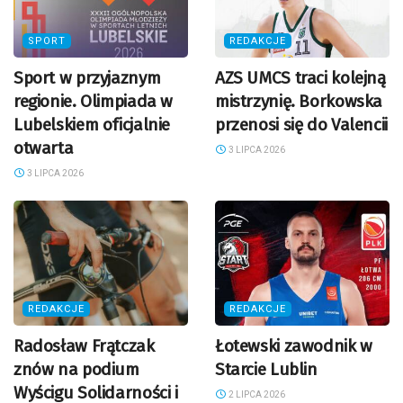
SPORT
REDAKCJE
Sport w przyjaznym
AZS UMCS traci kolejną
regionie. Olimpiada w
mistrzynię. Borkowska
Lubelskiem oficjalnie
przenosi się do Valencii
otwarta
3 LIPCA 2026
3 LIPCA 2026
REDAKCJE
REDAKCJE
Radosław Frątczak
Łotewski zawodnik w
znów na podium
Starcie Lublin
Wyścigu Solidarności i
2 LIPCA 2026