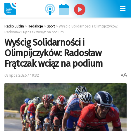
Radio Lublin
>
Redakcje
>
Sport
>
Wyścig Solidarności i Olimpijczyków:
Radosław Frątczak wciąz na podium
Wyścig Solidarności i
Olimpijczyków: Radosław
Frątczak wciąz na podium
A
03 lipca 2026 / 19:32
A