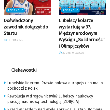
REDAKCJE
REDAKCJE
Doświadczony
Lubelscy kolarze
zawodnik dołączył do
wystartują w 37.
Startu
Międzynarodowym
Wyścigu „Solidarności”
1 LIPCA 2026
i Olimpijczyków
30 CZERWCA 2026
Ciekawostki
Lubelskie liderem. Prawie połowa europejskich malin
pochodzi z Polski
Rewolucja w drogownictwie? Lubelscy naukowcy
pracują nad nową technologią [ZDJĘCIA]
Przed wyjazdem nad wodę sprawdź jej stan. Pomogą