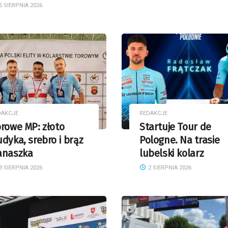
5 SIERPNIA 2026
DAKCJE
REDAKCJE
rowe MP: złoto
Startuje Tour de
dyka, srebro i brąz
Pologne. Na trasie
anaszka
lubelski kolarz
3 SIERPNIA 2026
2 SIERPNIA 2026