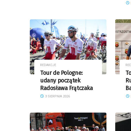
REDAKCJE
RE
Tour de Pologne:
To
udany początek
Ru
Radosława Frątczaka
B
3 SIERPNIA 2026