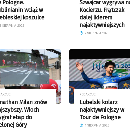
 Pologne.
Szwajcar wygrywa n
blinianin wciąż w
Kocierzu. Frątczak
ebieskiej koszulce
dalej liderem
najaktywniejszych
8 SIERPNIA 2026
7 SIERPNIA 2026
DAKCJE
REDAKCJE
onathan Milan znów
Lubelski kolarz
jszybszy. Włoch
najaktywniejszy w
grał etap do
Tour de Pologne
elonej Góry
4 SIERPNIA 2026