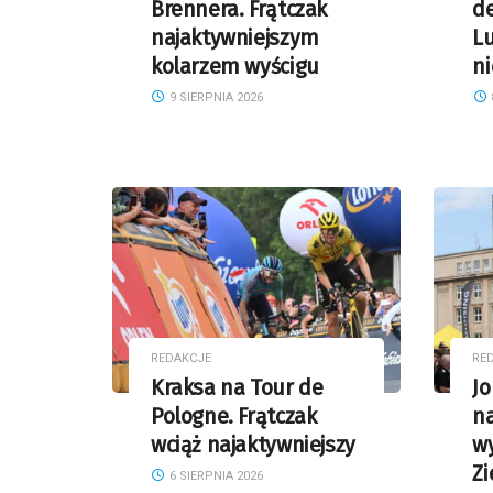
Brennera. Frątczak
de
najaktywniejszym
Lu
kolarzem wyścigu
ni
9 SIERPNIA 2026
REDAKCJE
RE
Kraksa na Tour de
J
Pologne. Frątczak
na
wciąż najaktywniejszy
wy
Zi
6 SIERPNIA 2026