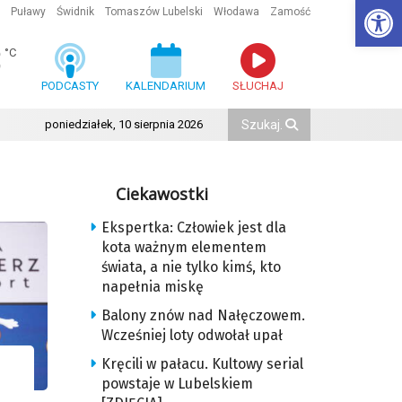
Ot
Puławy
Świdnik
Tomaszów Lubelski
Włodawa
Zamość
3
°C
PODCASTY
KALENDARIUM
SŁUCHAJ
poniedziałek, 10 sierpnia 2026
Ciekawostki
Ekspertka: Człowiek jest dla
kota ważnym elementem
świata, a nie tylko kimś, kto
napełnia miskę
Balony znów nad Nałęczowem.
Wcześniej loty odwołał upał
Kręcili w pałacu. Kultowy serial
powstaje w Lubelskiem