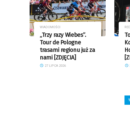
WIADOMOŚCI
RE
„Trzy razy Wiebes”.
T
Tour de Pologne
Ko
trasami regionu już za
H
nami [ZDJĘCIA]
[Z
27 LIPCA 2026
1