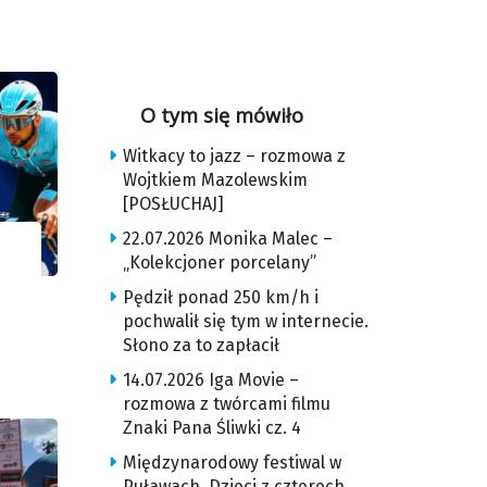
O tym się mówiło
Witkacy to jazz – rozmowa z
Wojtkiem Mazolewskim
[POSŁUCHAJ]
22.07.2026 Monika Malec –
„Kolekcjoner porcelany”
Pędził ponad 250 km/h i
pochwalił się tym w internecie.
Słono za to zapłacił
14.07.2026 Iga Movie –
rozmowa z twórcami filmu
Znaki Pana Śliwki cz. 4
Międzynarodowy festiwal w
Puławach. Dzieci z czterech