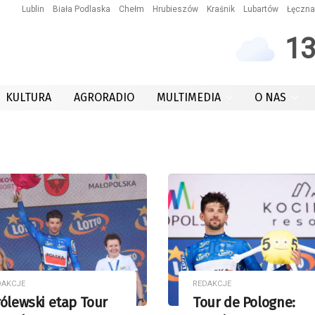
Lublin
Biała Podlaska
Chełm
Hrubieszów
Kraśnik
Lubartów
Łęczna
1
KULTURA
AGRORADIO
MULTIMEDIA
O NAS
DAKCJE
REDAKCJE
ólewski etap Tour
Tour de Pologne: