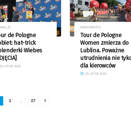
DAKCJE
WIADOMOŚCI
our de Pologne
Tour de Pologne
biet: hat-trick
Women zmierza do
olenderki Wiebes
Lublina. Poważne
DJĘCIA]
utrudnienia nie tyk
dla kierowców
26 LIPCA 2026
25 LIPCA 2026
2
…
27