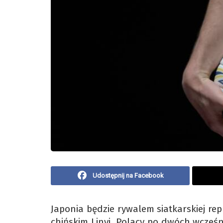
Udostępnij na Facebook
Japonia będzie rywalem siatkarskiej rep
chińskim Linyi. Polacy po dwóch wcześ