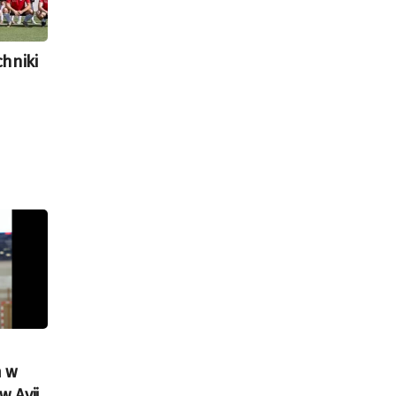
chniki
m w
w Avii