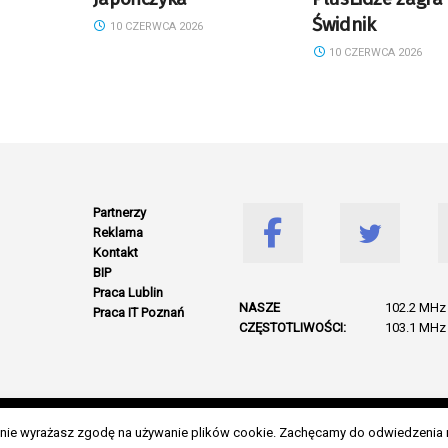
Świdnik
10 CZERWCA 2026
10 CZERWCA 2026
Partnerzy
Reklama
Kontakt
BIP
Praca Lublin
NASZE
102.2 MHz 
Praca IT Poznań
CZĘSTOTLIWOŚCI:
103.1 MHz 
© 2026 Wszelkie prawa zastrzeżone. Radio Lublin S.A. w likwidacji
danie wyrażasz zgodę na używanie plików cookie. Zachęcamy do odwiedzenia 