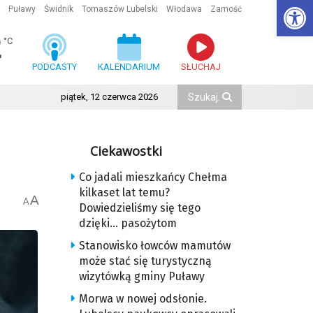
Ot
Puławy
Świdnik
Tomaszów Lubelski
Włodawa
Zamość
2
°C
PODCASTY
KALENDARIUM
SŁUCHAJ
piątek, 12 czerwca 2026
Ciekawostki
Co jadali mieszkańcy Chełma
kilkaset lat temu?
A
A
Dowiedzieliśmy się tego
dzięki… pasożytom
Stanowisko łowców mamutów
może stać się turystyczną
wizytówką gminy Puławy
Morwa w nowej odsłonie.