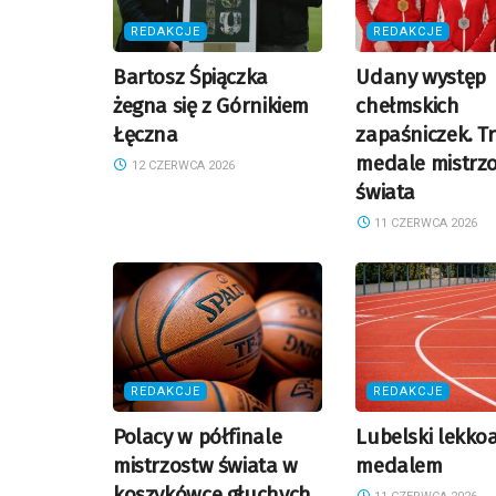
REDAKCJE
REDAKCJE
Bartosz Śpiączka
Udany występ
żegna się z Górnikiem
chełmskich
Łęczna
zapaśniczek. T
medale mistrz
12 CZERWCA 2026
świata
11 CZERWCA 2026
REDAKCJE
REDAKCJE
Polacy w półfinale
Lubelski lekkoa
mistrzostw świata w
medalem
koszykówce głuchych