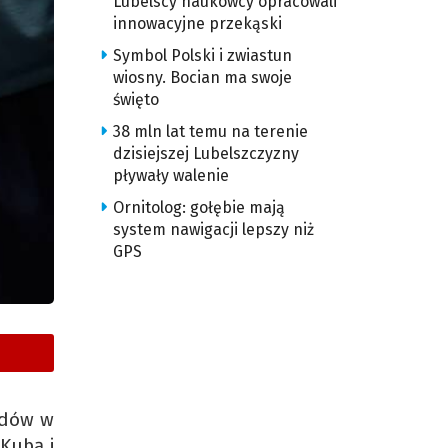
Lubelscy naukowcy opracowali
innowacyjne przekąski
Symbol Polski i zwiastun
wiosny. Bocian ma swoje
święto
38 mln lat temu na terenie
dzisiejszej Lubelszczyzny
pływały walenie
Ornitolog: gołębie mają
system nawigacji lepszy niż
GPS
rodów w
Kubą i