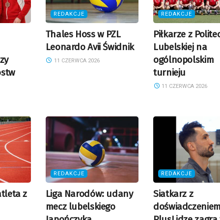
REDAKCJE
REDAKCJE
Thales Hoss w PZL
Piłkarze z Polite
Leonardo Avii Świdnik
Lubelskiej na
rzy
ogólnopolskim
11 CZERWCA 2026
ostw
turnieju
11 CZERWCA 2026
REDAKCJE
REDAKCJE
tleta z
Liga Narodów: udany
Siatkarz z
mecz lubelskiego
doświadczenie
Japończyka
PlusLidze zagra 