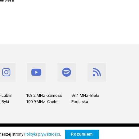
-Lublin
103.2 MHz -Zamość
93.1 MHz -Biała
-Ryki
100.9 MHz -Chełm
Podlaska
naszej strony
Polityki prywatności
.
Rozumiem