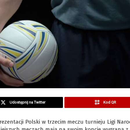
Udostępnij na Twitter
Kod QR
rezentacji Polski w trzecim meczu turnieju Ligi Na
niejszych meczach mają na swoim koncie wygraną z 