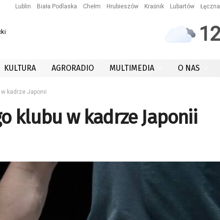
Lublin
Biała Podlaska
Chełm
Hrubieszów
Kraśnik
Lubartów
Łęczna
1
ki
KULTURA
AGRORADIO
MULTIMEDIA
O NAS
 w kadrze Japonii
o klubu w kadrze Japonii