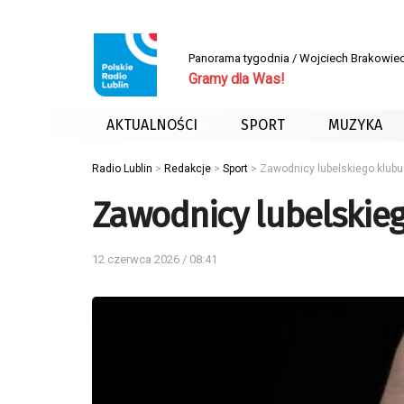
Panorama tygodnia / Wojciech Brakowiec
Gramy dla Was!
AKTUALNOŚCI
SPORT
MUZYKA
Radio Lublin
>
Redakcje
>
Sport
>
Zawodnicy lubelskiego klubu
Zawodnicy lubelskieg
12 czerwca 2026 / 08:41