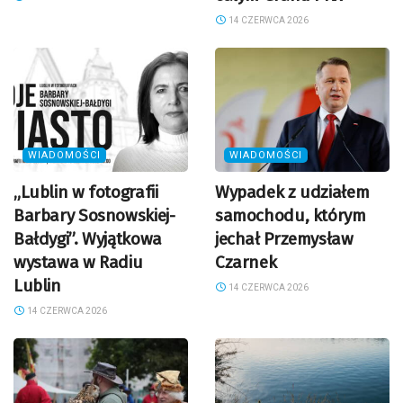
14 CZERWCA 2026
WIADOMOŚCI
WIADOMOŚCI
„Lublin w fotografii
Wypadek z udziałem
Barbary Sosnowskiej-
samochodu, którym
Bałdygi”. Wyjątkowa
jechał Przemysław
wystawa w Radiu
Czarnek
Lublin
14 CZERWCA 2026
14 CZERWCA 2026