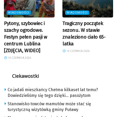
WIADOMOŚCI
WIADOMOŚCI
Pytony, szybowiec i
Tragiczny początek
szachy ogrodowe.
sezonu. W stawie
Festyn pełen pasji w
znaleziono ciało 65-
centrum Lublina
latka
[ZDJĘCIA, WIDEO]
14 CZERWCA 2026
14 CZERWCA 2026
Ciekawostki
Co jadali mieszkańcy Chełma kilkaset lat temu?
Dowiedzieliśmy się tego dzięki… pasożytom
Stanowisko łowców mamutów może stać się
turystyczną wizytówką gminy Puławy