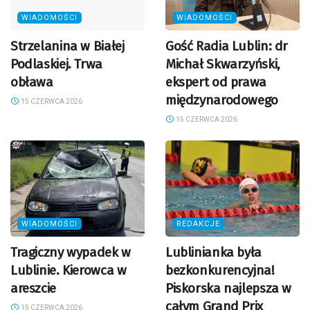
WIADOMOŚCI
WIADOMOŚCI
Strzelanina w Białej
Gość Radia Lublin: dr
Podlaskiej. Trwa
Michał Skwarzyński,
obława
ekspert od prawa
międzynarodowego
15 CZERWCA 2026
15 CZERWCA 2026
WIADOMOŚCI
REDAKCJE
Tragiczny wypadek w
Lublinianka była
Lublinie. Kierowca w
bezkonkurencyjna!
areszcie
Piskorska najlepsza w
całym Grand Prix
15 CZERWCA 2026