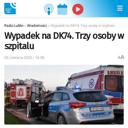
Radio Lublin
>
Wiadomości
>
Wypadek na DK74. Trzy osoby w szpitalu
Wypadek na DK74. Trzy osoby w
szpitalu
A
05 czerwca 2026 / 16:58
A