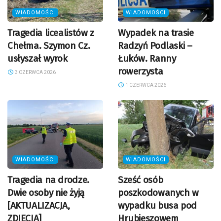
WIADOMOŚCI
WIADOMOŚCI
Tragedia licealistów z
Wypadek na trasie
Chełma. Szymon Cz.
Radzyń Podlaski –
usłyszał wyrok
Łuków. Ranny
rowerzysta
3 CZERWCA 2026
1 CZERWCA 2026
WIADOMOŚCI
WIADOMOŚCI
Tragedia na drodze.
Sześć osób
Dwie osoby nie żyją
poszkodowanych w
[AKTUALIZACJA,
wypadku busa pod
ZDJĘCIA]
Hrubieszowem