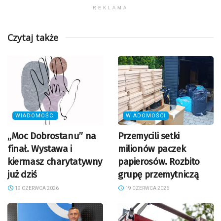
REKLAMA
Czytaj także
WIADOMOŚCI
WIADOMOŚCI
„Moc Dobrostanu” na
Przemycili setki
finał. Wystawa i
milionów paczek
kiermasz charytatywny
papierosów. Rozbito
już dziś
grupę przemytniczą
19 CZERWCA 2026
19 CZERWCA 2026