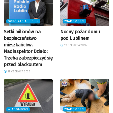
GOŚĆ RADIA LUBLIN
WIADOMOŚCI
Setki milionów na
Nocny pożar domu
bezpieczeństwo
pod Lublinem
mieszkańców.
19 CZERWCA 2026
Nadinspektor Działo:
Trzeba zabezpieczyć się
przed blackoutem
19 CZERWCA 2026
WIADOMOŚCI
WIADOMOŚCI