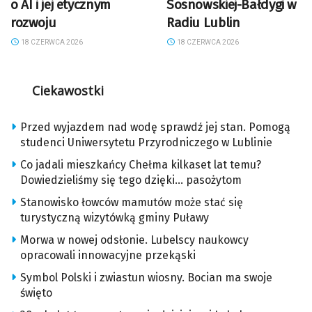
o AI i jej etycznym
Sosnowskiej-Bałdygi w
rozwoju
Radiu Lublin
18 CZERWCA 2026
18 CZERWCA 2026
Ciekawostki
Przed wyjazdem nad wodę sprawdź jej stan. Pomogą
studenci Uniwersytetu Przyrodniczego w Lublinie
Co jadali mieszkańcy Chełma kilkaset lat temu?
Dowiedzieliśmy się tego dzięki… pasożytom
Stanowisko łowców mamutów może stać się
turystyczną wizytówką gminy Puławy
Morwa w nowej odsłonie. Lubelscy naukowcy
opracowali innowacyjne przekąski
Symbol Polski i zwiastun wiosny. Bocian ma swoje
święto