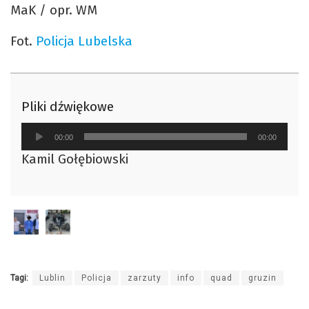
MaK / opr. WM
Fot.
Policja Lubelska
Pliki dźwiękowe
Odtwarzacz
00:00
00:00
plików
Kamil Gołębiowski
dźwiękowych
Tagi:
Lublin
Policja
zarzuty
info
quad
gruzin